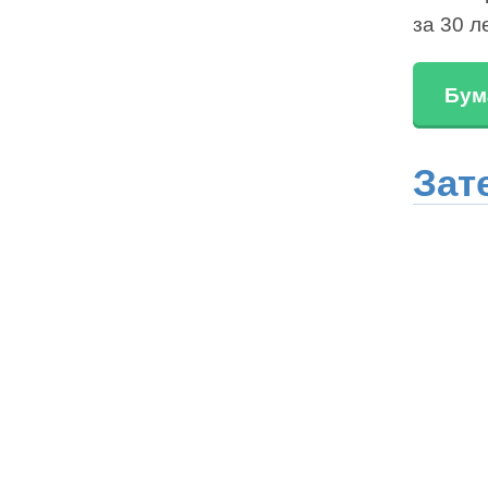
за 30 л
Бум
Зат