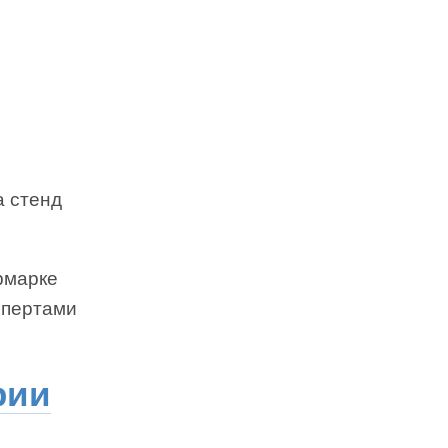
а стенд
рмарке
кспертами
рии