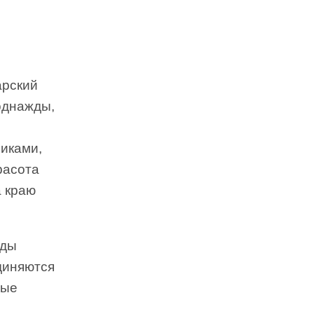
арский
однажды,
никами,
расота
а краю
оды
единяются
ные