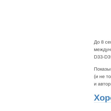
До 8 се
междун
D33-D3
Показы
(и не т
и авто
Хор