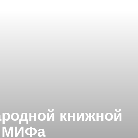
ародной книжной
к МИФа