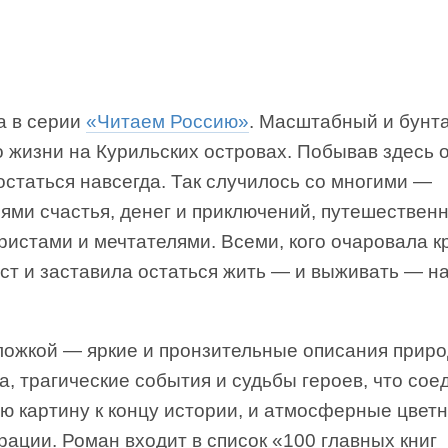
а в серии
«Читаем Россию»
. Масштабный и бунт
о жизни на Курильских островах. Побывав здесь 
статься навсегда. Так случилось со многими —
ями счастья, денег и приключений, путешествен
ристами и мечтателями. Всеми, кого очаровала к
ст и заставила остаться жить — и выживать — н
ложкой — яркие и пронзительные описания прир
а, трагические события и судьбы героев, что со
ю картину к концу истории, и атмосферные цвет
ации. Роман входит в список «100 главных книг