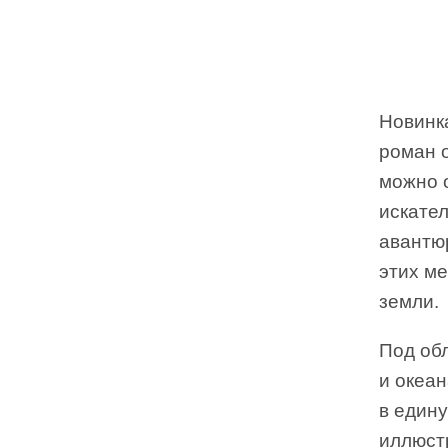
Новинк
роман 
можно о
искател
авантю
этих ме
земли.
Под об
и океан
в едину
иллюстр