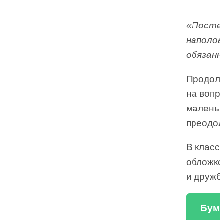
«Посте
наполо
обязан
Продол
на воп
малень
преодол
В класс
обложко
и дружб
Бум