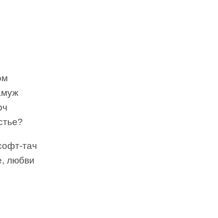
ом
амуж
рч
стье?
софт-тач
е, любви