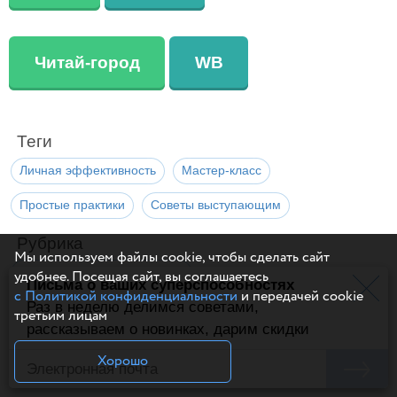
Читай-город
WB
Теги
Личная эффективность
Мастер-класс
Простые практики
Советы выступающим
Рубрика
Мы используем файлы cookie, чтобы сделать сайт
Психология и саморазвитие
удобнее. Посещая сайт, вы соглашаетесь
Письма о ваших суперспособностях
с Политикой конфиденциальности
и передачей cookie
Раз в неделю делимся советами,
третьим лицам
рассказываем о новинках, дарим скидки
Поделиться
Сделать пост
Рассказать друзьям
Хорошо