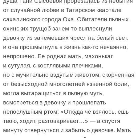
душа Тани Сысоевой прорезалась из небытия
от случайной любви в Татарском квартале
сахалинского города Оха. Обитатели пьяных
охинских трущоб зачем-то выплеснули
девочку из занемевших чресл на белый свет,
и она прошмыгнула в жизнь как-то нечаянно,
непрошено. Ее родная мать, махонькая
и сутулая, с костлявыми плечиками,
но с мучительно вздутым животом, скорченная
от безысходной многолетней язвенной боли,
могла вытаращиться в пьяную муть,
всмотреться в девочку и прошлепать
непослушным ртом: «Откуда чё взялось, ёшь
твою, ходит, разговаривает…» — а спустя
минуту отвернуться и забыть о девочке. Мать