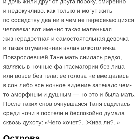
и дочь жили друг от друга побоку, смиренно
и недокучливо, как только и могут жить
по соседству два ни в чем не пересекающихся
человека: вот именно такая маленькая
жизнерадостная и самостоятельная девочка
и такая отуманенная вялая алкоголичка.
Повзрослевшей Тане мать снилась редко,
являясь в ночные фантасмагории без лица
или вовсе без тела: ее голова не вмещалась
в сон либо все ночное видение затекало чем-
то аморфным и душным — но это и была мать.
После таких снов очнувшаяся Таня садилась
среди ночи в постели и беспокойно думала
сквозь духоту: «Чего хочет?.. Жива ли?..»
Острова