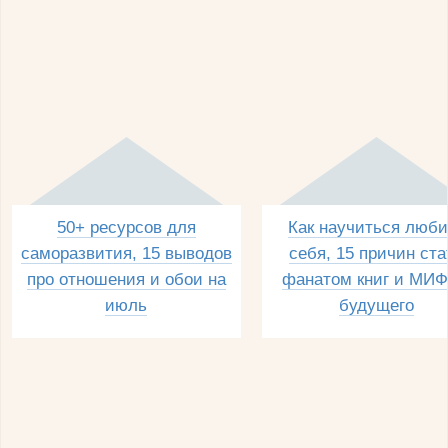
50+ ресурсов для
Как научиться люби
саморазвития, 15 выводов
себя, 15 причин ста
про отношения и обои на
фанатом книг и МИФ
июль
будущего