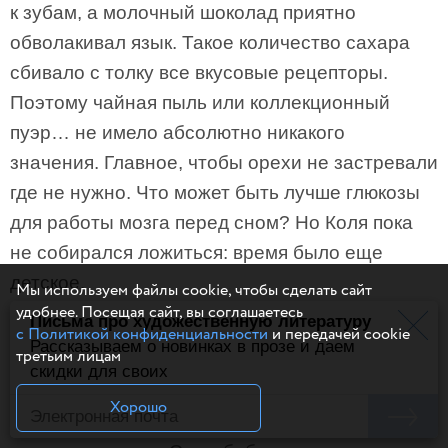
к зубам, а молочный шоколад приятно
обволакивал язык. Такое количество сахара
сбивало с толку все вкусовые рецепторы.
Поэтому чайная пыль или коллекционный
пуэр… не имело абсолютно никакого
значения. Главное, чтобы орехи не застревали
где не нужно. Что может быть лучше глюкозы
для работы мозга перед сном? Но Коля пока
не собирался ложиться: время было еще
детское.
Мы используем файлы cookie, чтобы сделать сайт
удобнее. Посещая сайт, вы соглашаетесь
Письма про художественную литературу
Он еще раз окинул взглядом пространство
с Политикой конфиденциальности
и передачей cookie
Рассказываем о новинках в прозе и даем
третьим лицам
вокруг себя. Сквозь дверной проем заметил
скидки для своих
старый пузатый телевизор. Он помнил его
Хорошо
с детства. Еще ребенком Коля любил смотреть