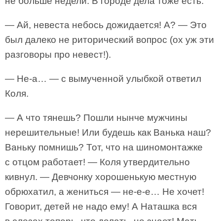
не больше недели. В городе дела тоже есть.
— Ай, невеста небось дожидается! А? — Это
был далеко не риторический вопрос (ох уж эти
разговоры про невест!).
— Не-а… — с вымученной улыбкой ответил
Коля.
— А что тянешь? Пошли нынче мужчины
нерешительные! Или будешь как Ванька наш?
Ваньку помнишь? Тот, что на шиномонтажке
с отцом работает! — Коля утвердительно
кивнул. — Девчонку хорошенькую местную
обрюхатил, а жениться — не-е-е… Не хочет!
Говорит, детей не надо ему! А Наташка вся