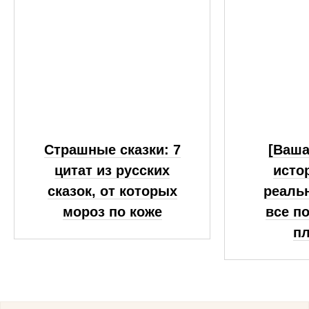
Страшные сказки: 7
[Ваш
цитат из русских
исто
сказок, от которых
реаль
мороз по коже
все п
п