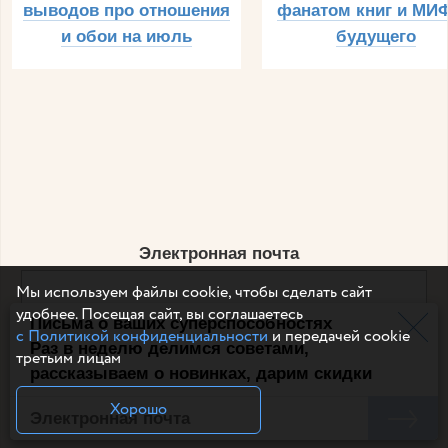
выводов про отношения
фанатом книг и МИФ
и обои на июль
будущего
Электронная почта
Мы используем файлы cookie, чтобы сделать сайт
удобнее. Посещая сайт, вы соглашаетесь
Письма о ваших суперспособностях
Например, dulsineya@gmail.com
с Политикой конфиденциальности
и передачей cookie
Без спама и смс
Раз в неделю делимся советами,
третьим лицам
рассказываем о новинках, дарим скидки
Подписаться
Хорошо