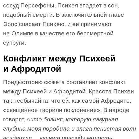
сосуд Персефоны, Психея впадает в сон,
подобный смерти. В заключительной главе
Эрос спасает Психею, и ее принимают
на Олимпе в качестве его бессмертной
супруги.
Конфликт между Психеей
и Афродитой
Предысторию сюжета составляет конфликт
между Психеей и Афродитой. Красота Психеи
так необычайна, что ей, как самой Афродите,
«священное творили поклонение». В народе
говорят,
«что богиня, которую лазурная
глубина моря породила и влага пенистая волн
воздвигла… являет повсюду милость,