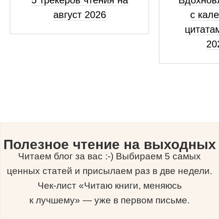
5 трекеров чтения на
Вдохнов
август 2026
с кал
цитатам
20
Полезное чтение на выходных
Читаем блог за вас :-) Выбираем 5 самых
ценных статей и присылаем раз в две недели.
Чек-лист «Читаю книги, меняюсь
к лучшему» — уже в первом письме.