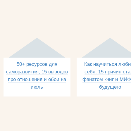
50+ ресурсов для
Как научиться люби
саморазвития, 15 выводов
себя, 15 причин ста
про отношения и обои на
фанатом книг и МИФ
июль
будущего