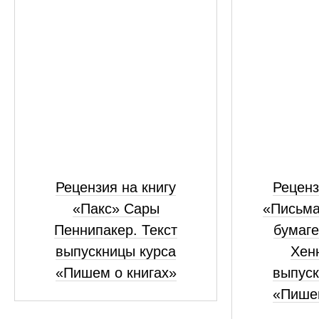
Рецензия на книгу
Реценз
«Пакс» Сары
«Письма
Пеннипакер. Текст
бумаге
выпускницы курса
Хенн
«Пишем о книгах»
выпуск
«Пишем