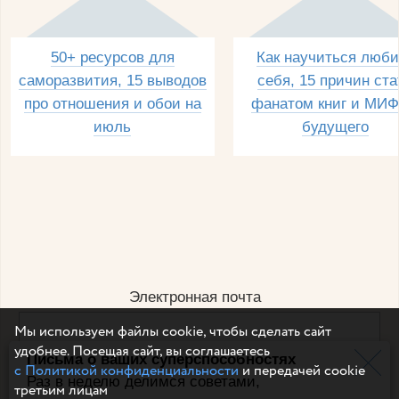
50+ ресурсов для
Как научиться люби
саморазвития, 15 выводов
себя, 15 причин ста
про отношения и обои на
фанатом книг и МИФ
июль
будущего
Электронная почта
Мы используем файлы cookie, чтобы сделать сайт
удобнее. Посещая сайт, вы соглашаетесь
Письма о ваших суперспособностях
Например, dulsineya@gmail.com
с Политикой конфиденциальности
и передачей cookie
Без спама и смс
Раз в неделю делимся советами,
третьим лицам