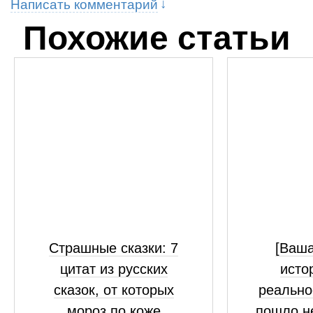
Написать комментарий
Похожие статьи
Страшные сказки: 7
[Ваш
цитат из русских
исто
сказок, от которых
реально
мороз по коже
пошло н