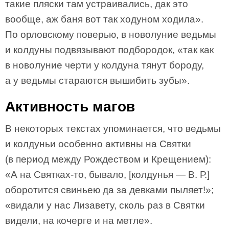
такие пляски там устраивались, дак это
вообще, аж баня вот так ходуном ходила».
По орловскому поверью, в новолуние ведьмы
и колдуны подвязывают подбородок, «так как
в новолуние черти у колдуна тянут бороду,
а у ведьмы стараются вышибить зубы».
Активность магов
В некоторых текстах упоминается, что ведьмы
и колдуньи особенно активны на Святки
(в период между Рождеством и Крещением):
«А на Святках-то, бывало, [колдунья — В. Р.]
оборотится свиньею да за девками пыляет!»;
«видали у нас Лизавету, сколь раз в Святки
видели, на кочерге и на метле».