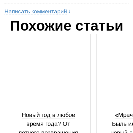
Написать комментарий
Похожие статьи
Новый год в любое
«Мрач
время года? От
Быль и
летнего возвращения
новый с