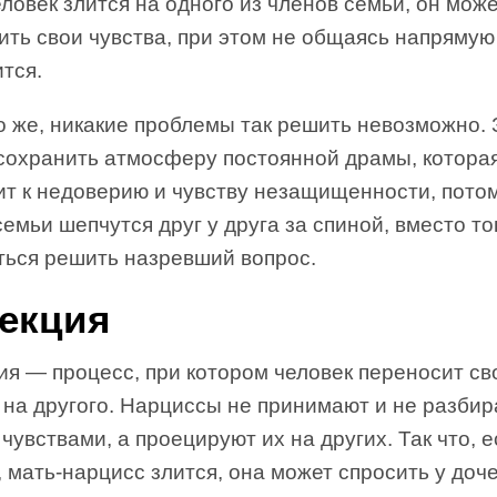
ловек злится на одного из членов семьи, он мож
ть свои чувства, при этом не общаясь напрямую 
ится.
о же, никакие проблемы так решить невозможно. 
сохранить атмосферу постоянной драмы, котора
ит к недоверию и чувству незащищенности, потом
емьи шепчутся друг у друга за спиной, вместо то
ться решить назревший вопрос.
екция
ия — процесс, при котором человек переносит св
 на другого. Нарциссы не принимают и не разбир
чувствами, а проецируют их на других. Так что, е
 мать-нарцисс злится, она может спросить у доч