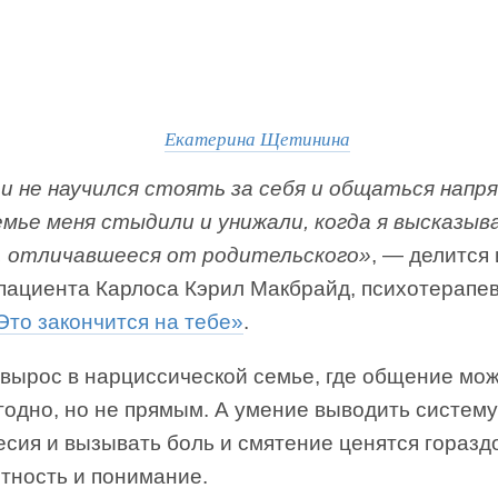
Екатерина Щетинина
 и не научился стоять за себя и общаться напр
емье меня стыдили и унижали, когда я высказыв
, отличавшееся от родительского»
, — делится
пациента Карлоса Кэрил Макбрайд, психотерапев
Это закончится на тебе»
.
 вырос в нарциссической семье, где общение мо
годно, но не прямым. А умение выводить систему
есия и вызывать боль и смятение ценятся горазд
тность и понимание.