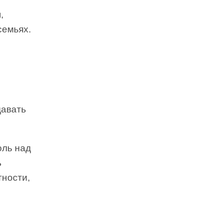
,
семьях.
давать
оль над
ь
тности,