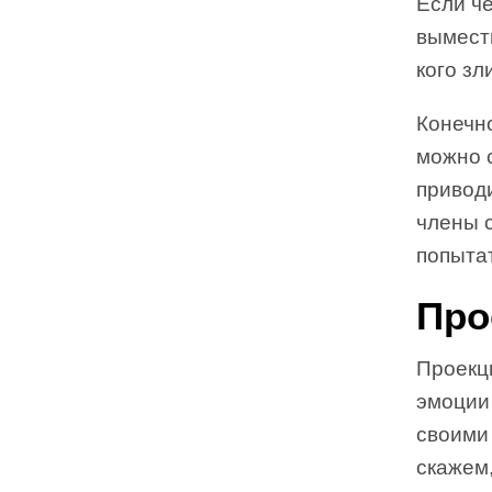
Если че
вымести
кого зл
Конечн
можно 
привод
члены с
попыта
Про
Проекц
эмоции
своими 
скажем,