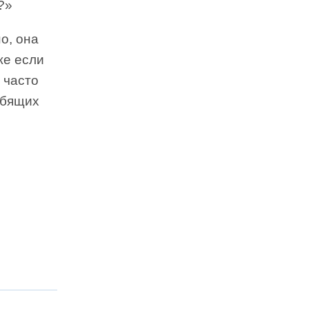
?»
о, она
же если
 часто
юбящих