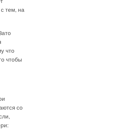
ет
с тем, на
Зато
я
у что
го чтобы
ои
аются со
сли,
ери: