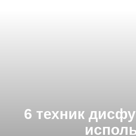
6 техник дисф
исполь