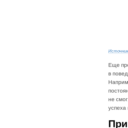
Источни
Еще пр
в повед
Наприм
постоян
не смо
успеха 
При