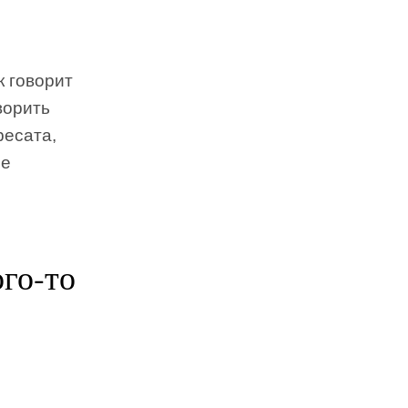
к говорит
ворить
ресата,
ре
го-то