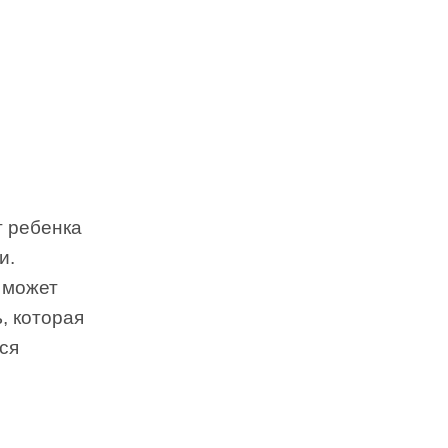
т ребенка
и.
 может
, которая
ся