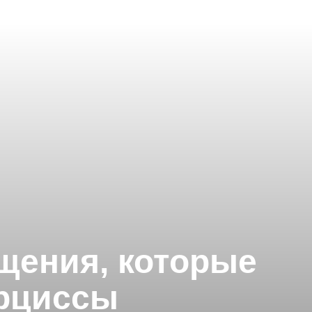
щения, которые
арциссы