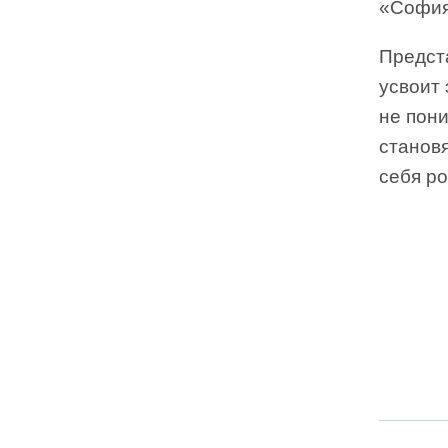
«София
Предста
усвоит 
не пони
станов
себя р