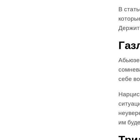
В стат
которые
Держите
Газ
Абьюзер
сомнева
себе во
Нарцисс
ситуаци
неувере
им буде
Три