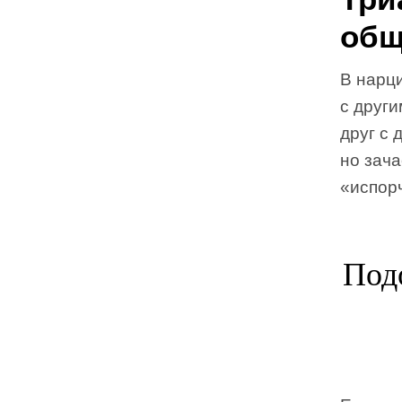
общ
В нарци
с други
друг с 
но зача
«испор
Под