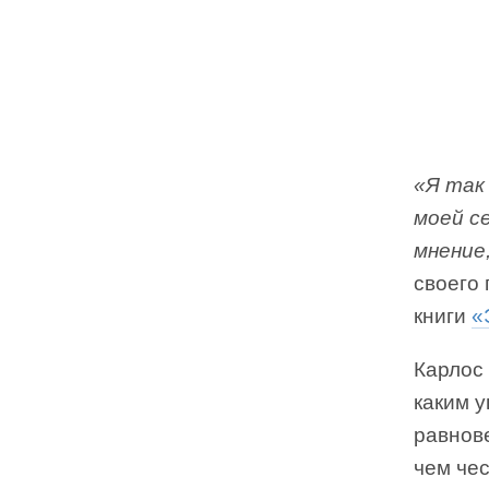
«Я так
моей с
мнение
своего 
книги
«
Карлос
каким у
равнов
чем чес