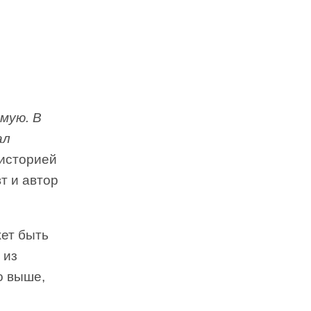
ямую. В
ал
 историей
т и автор
жет быть
 из
о выше,