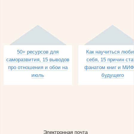
50+ ресурсов для
Как научиться люби
саморазвития, 15 выводов
себя, 15 причин ста
про отношения и обои на
фанатом книг и МИФ
июль
будущего
Электронная почта