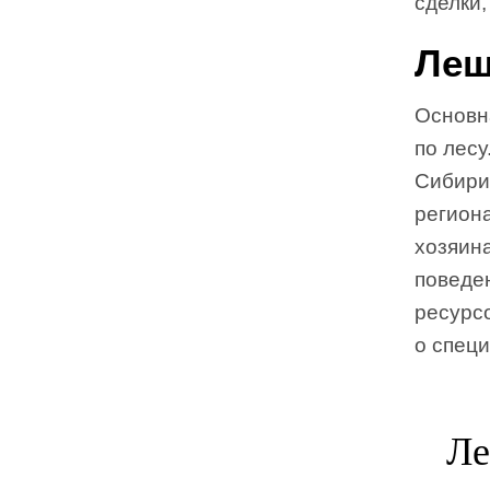
сделки
Ле
Основн
по лес
Сибири,
регион
хозяина
поведе
ресурсо
о спец
Ле