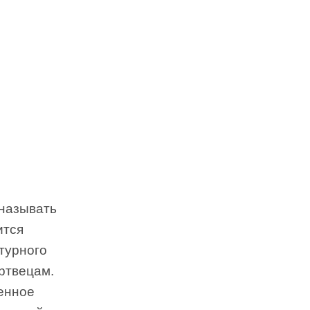
 называть
ится
турного
ртвецам.
венное