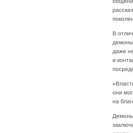
общение
рассказ
поколен
В отлич
демоны 
даже н
и конта
посред
«Власт
они мо
на благ
Демоны
заключ