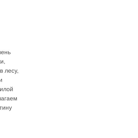
чень
и,
в лесу,
и
силой
лагаем
тину