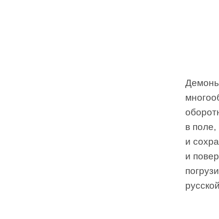
Демоны,
многоо
оборотн
в поле
и сохра
и повер
погруз
русско