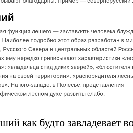
, бывают благодарны. Пример — севернорусский
ший
ая функция лешего — заставлять человека блуж
у. Наиболее подробно этот образ разработан в м
 Русского Севера и центральных областей Росси
ах ему нередко приписывают характеристики «ле
»: «владельца стад диких зверей», «блюстителя
ния на своей территории», «распорядителя лесн
в». На юго-западе, в Полесье, представления
ифическом лесном духе развиты слабо.
ший как будто завладевает в