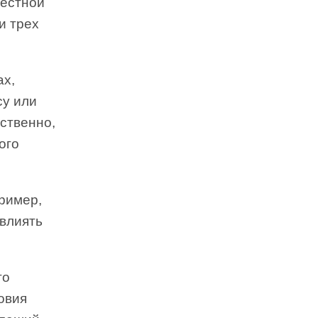
вестной
и трех
ах,
су или
ственно,
ого
ример,
 влиять
то
овия