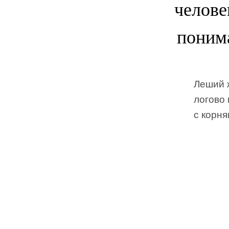
челове
понима
Леший ж
логово 
с корня