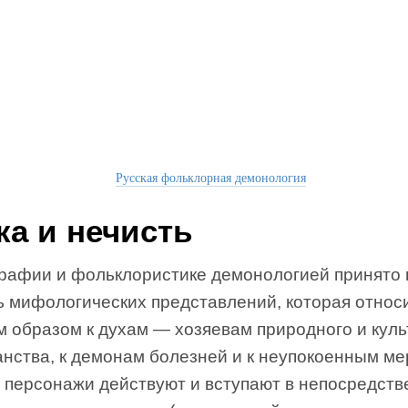
Русская фольклорная демонология
ка и нечисть
графии и фольклористике демонологией принято
ь мифологических представлений, которая относ
м образом к духам — хозяевам природного и куль
анства, к демонам болезней и к неупокоенным ме
и персонажи действуют и вступают в непосредст