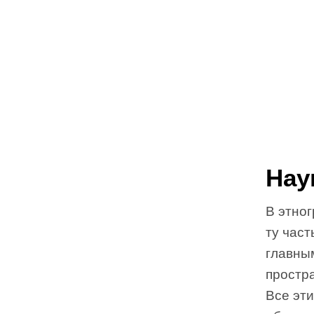
Нау
В этно
ту част
главны
простр
Все эт