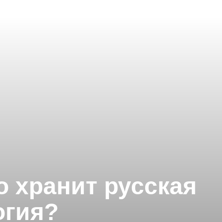
о хранит русская
огия?