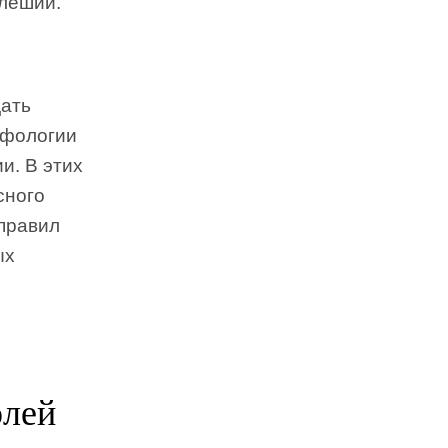
 леший.
дать
ифологии
и. В этих
сного
 правил
ых
олей