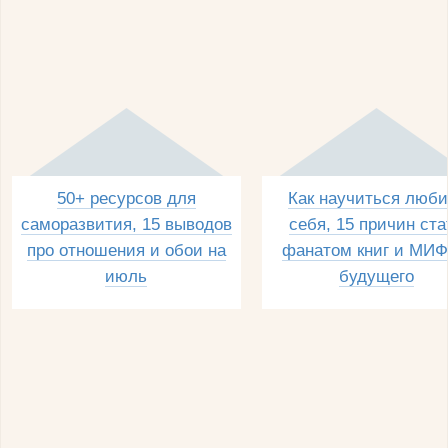
50+ ресурсов для
Как научиться люби
саморазвития, 15 выводов
себя, 15 причин ста
про отношения и обои на
фанатом книг и МИФ
июль
будущего