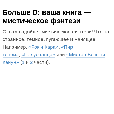
Больше D: ваша книга —
мистическое фэнтези
О, вам подойдет мистическое фэнтези! Что-то
странное, темное, пугающее и манящее.
Например,
«Рок и Кара»
,
«Пир
теней»
,
«Полусолнце»
или
«Мистер Вечный
Канун»
(
1
и
2
части).