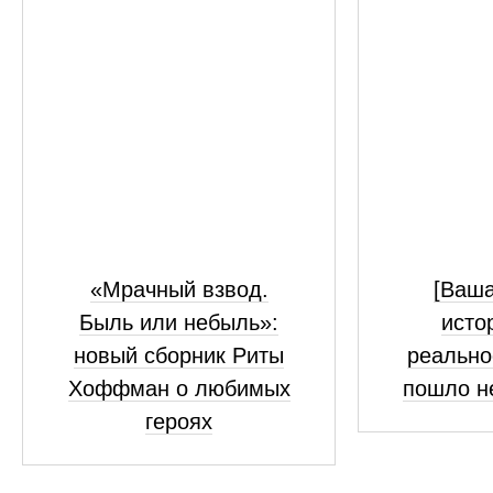
«Мрачный взвод.
[Ваш
Быль или небыль»:
исто
новый сборник Риты
реально
Хоффман о любимых
пошло н
героях