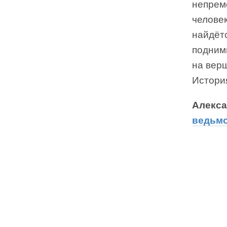
непрем
человек
найдётс
подним
на вер
История
Алекса
ведьм