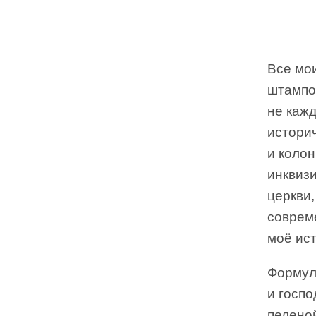
Все мои
штампов
не каж
истори
и коло
инквиз
церкви,
соврем
моё ис
Формула
и госпо
пеленой