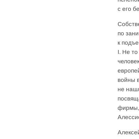
с его 
Собстве
по зани
к подъе
I. Не т
челове
европей
войны в
не нашл
посвящ
фирмы, 
Алессио
Алексе