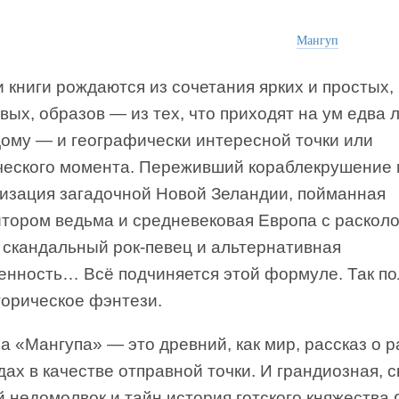
Мангуп
 книги рождаются из сочетания ярких и простых,
ых, образов — из тех, что приходят на ум едва 
дому — и географически интересной точки или
ческого момента. Переживший кораблекрушение 
низация загадочной Новой Зеландии, пойманная
итором ведьма и средневековая Европа с раскол
 скандальный рок-певец и альтернативная
енность… Всё подчиняется этой формуле. Так по
торическое фэнтези.
 «Мангупа» — это древний, как мир, рассказ о р
дах в качестве отправной точки. И грандиозная, 
 недомолвок и тайн история готского княжества