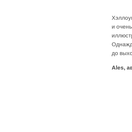
Хэллоу
и очен
иллюстр
Однажды
до выхо
Ales, 