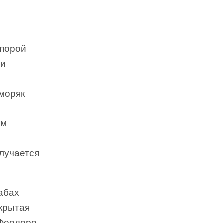
 порой
ли
моряк
ом
лучается
абах
скрытая
 Феодоро