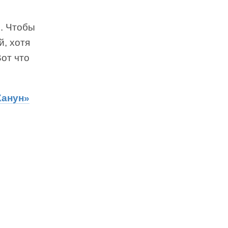
я. Чтобы
й, хотя
Вот что
Канун»