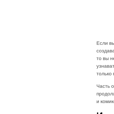
Если вы
создав
то вы 
узнават
только 
Часть 
продол
и комик