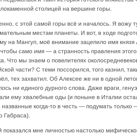
белокаменной столицей на вершине горы.
нно, с этой самой горы всё и началось. Я вожу 
мательным местам планеты. И вот, в ходе подгот
му на Мангуп, моё внимание зацепило имя князя
о чтобы само имя — а странность правления этого
ка. Что мы знаем о повелителях околосредневеко
ской части? С теми поссорился, того казнил, так
ёл, тех захватил. Об Алексее же ни в одной лет
ось ни единого дурного слова. Даже враги, гену
али ему хвалебные оды (и поныне в Италии оста
названные когда-то в честь — подумать только —
 Габраса).
й показался мне личностью настолько мифическо