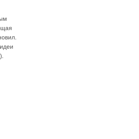
ным
ющая
новил.
 идеи
).