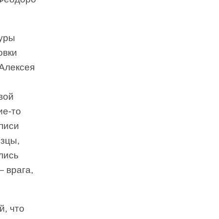
туры
овки
 Алексея
вой
ие-то
описи
эзцы,
лись
 врага,
й, что