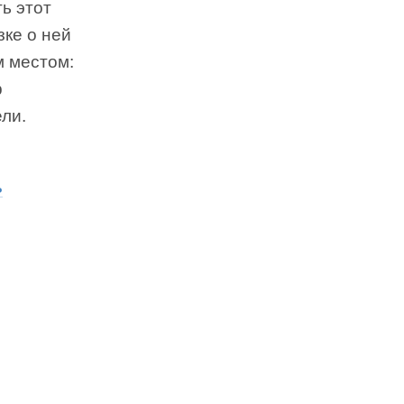
ь этот
зке о ней
м местом:
р
ли.
ь