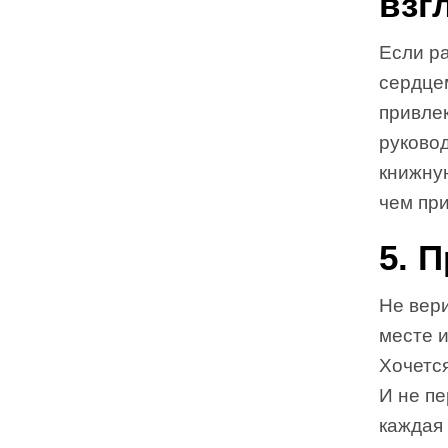
взг
Если р
сердцем
привлек
руково
книжную
чем пр
5. 
Не вери
месте и
Хочется
И не пе
каждая 