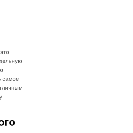
 это
едельную
но
ь самое
отличным
у
ого