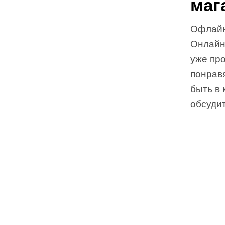
маг
Офлайн
Онлайн
уже про
понравя
быть в 
обсудит