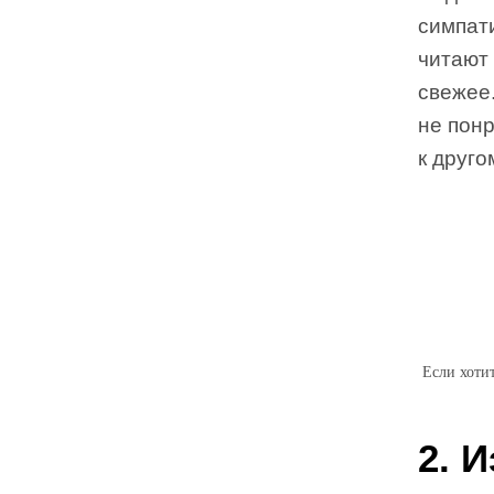
симпат
читают 
свежее
не понр
к друго
Если хоти
2. 