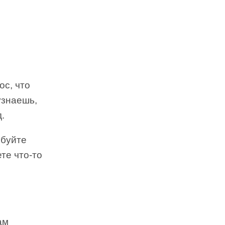
ос, что
узнаешь,
.
обуйте
те что-то
ам