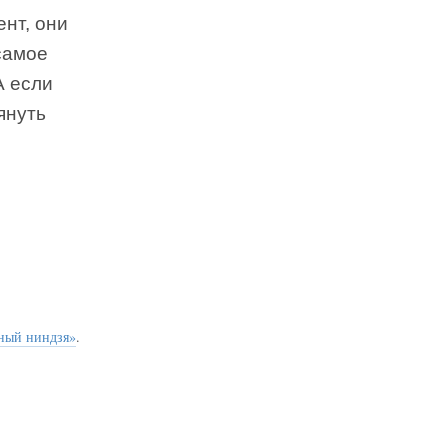
нт, они
 самое
А если
януть
ный ниндзя»
.