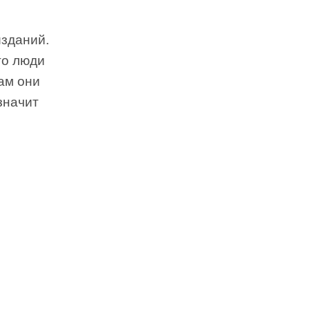
зданий.
то люди
ам они
значит