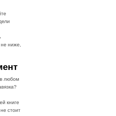
йте
дели
ь
 не ниже,
мент
 в любом
авязка?
ей книге
 не стоит