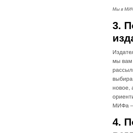
Мы в МИФ
3. 
изд
Издате
мы вам
рассыл
выбираю
новое, 
ориент
МИФа
4. 