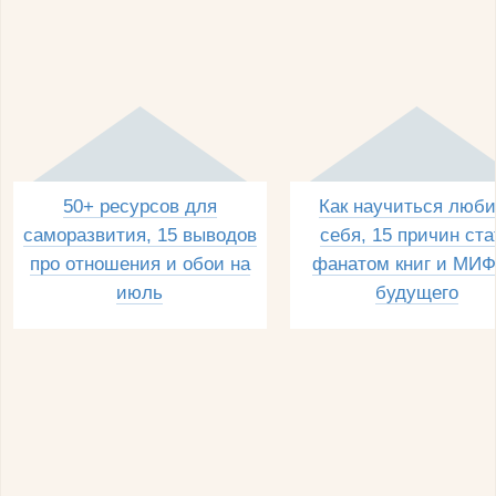
50+ ресурсов для
Как научиться люби
саморазвития, 15 выводов
себя, 15 причин ста
про отношения и обои на
фанатом книг и МИФ
июль
будущего