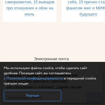
саморазвития, 15 выводов
себя, 15 причин ста
про отношения и обои на
фанатом книг и МИФ
июль
будущего
Электронная почта
Мы используем файлы cookie, чтобы сделать сайт
удобнее. Посещая сайт, вы соглашаетесь
Письма о ваших суперспособностях
Например, dulsineya@gmail.com
с Политикой конфиденциальности
и передачей cookie
Без спама и смс
Раз в неделю делимся советами,
третьим лицам
рассказываем о новинках, дарим скидки
Подписаться
Хорошо