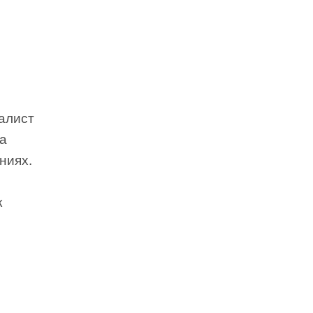
иалист
а
ниях.
к