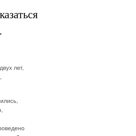
казаться
.
двух лет,
,
нились,
,
проведено