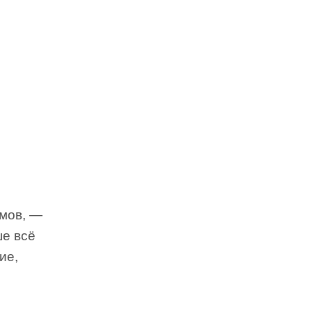
мов, —
ше всё
ие,