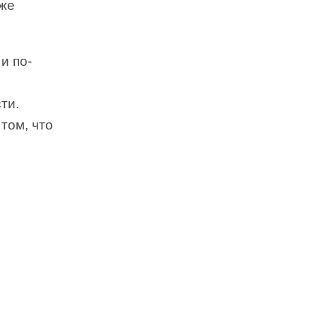
уже
и по-
ти.
том, что