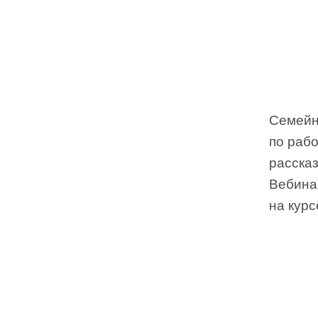
Семейны
по раб
рассказ
Вебина
на кур