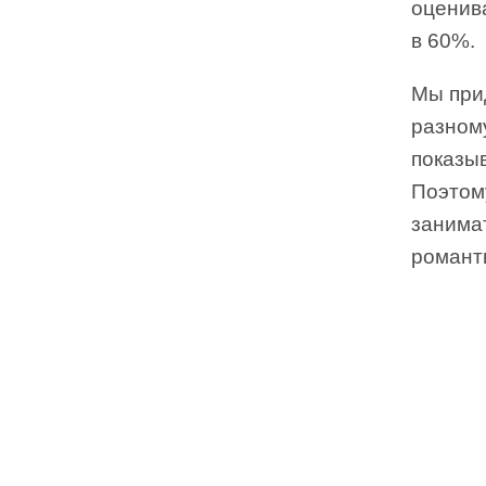
оценива
в 60%.
Мы при
разному
показыв
Поэтому
занимат
романт