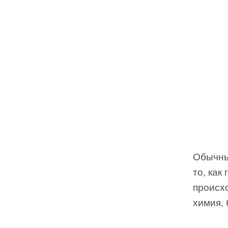
Обычны
то, как
происх
химия, 