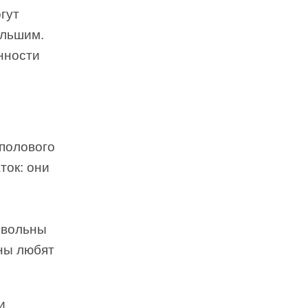
гут
ольшим.
нности
полового
ток: они
овольны
ины любят
и