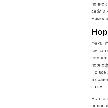
пенис с
себя и
мимоле
Нор
Факт, ч
связан 
сомнен
порноф
Но все 
и срав
затея.
Есть е
недооц