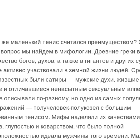
к
 же маленький пенис считался преимуществом? 
т вопрос мы найдем в мифологии. Древние греки 
ество богов, духов, а также в гигантов и других 
е активно участвовали в земной жизни людей. С
известных были сатиры — мужские духи, жившие 
е и отличавшиеся ненасытным сексуальным аппе
в описывали по-разному, но одно из самых попу
бражений — получеловек-полукозел с большим
ованным пенисом. Мифы наделяли их качествами
, глупостью и коварством, что было полной
оположностью идеала мужчины того времени. Ма