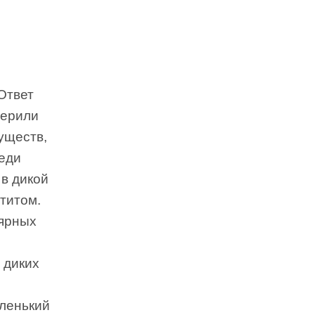
Ответ
верили
существ,
реди
в дикой
титом.
лярных
 диких
ленький