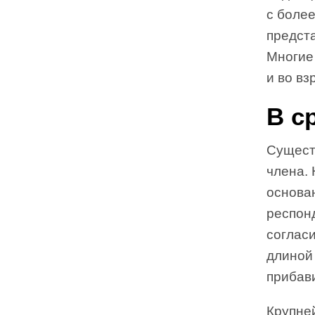
с боле
предста
Многие 
и во вз
В с
Сущест
члена. 
основа
респонд
соглас
длиной 
прибави
Крупне