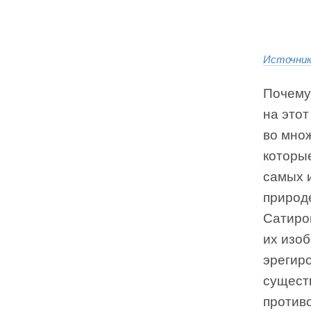
Источни
Почему
на это
во множ
которы
самых 
природ
Сатиро
их изо
эрегир
существ
против