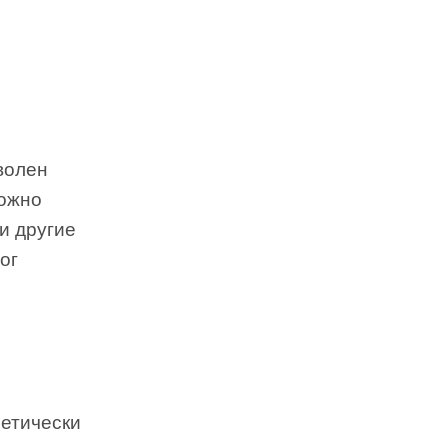
волен
можно
и другие
ог
етически