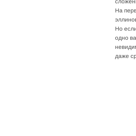
сложен
На пер
эллино
Но есл
одно в
невиди
даже с