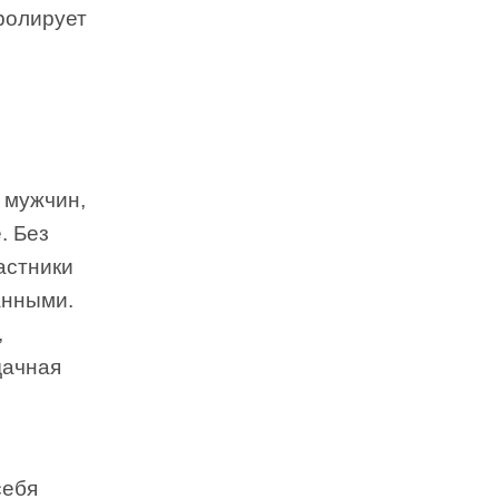
тролирует
 мужчин,
. Без
астники
анными.
,
дачная
себя