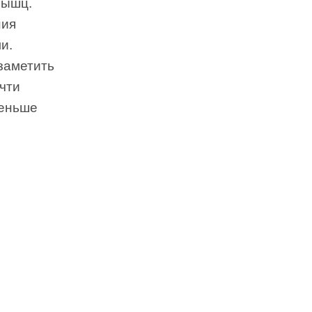
мышц.
ния
и.
заметить
чти
меньше