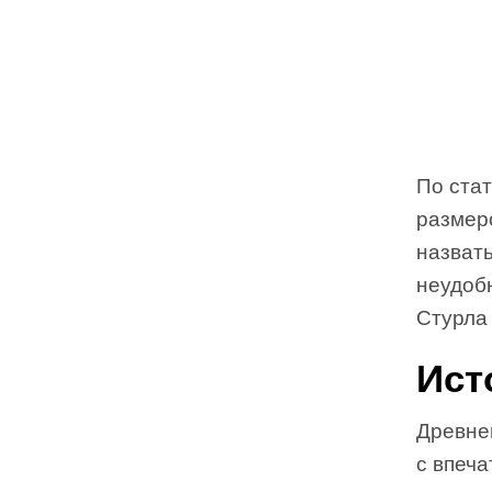
По ста
размер
назвать
неудоб
Стурла 
Ист
Древне
с впеч