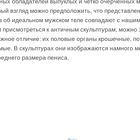
ных обладателей выпуклых и четко очерченных 
вый взгляд можно предположить, что представле
в об идеальном мужском теле совпадают с нашим
и присмотреться к античным скульптурам, можно 
ажное отличие: их половые органы крошечные, по
мые. В скульптурах они изображаются намного 
реднего размера пениса.
Penis