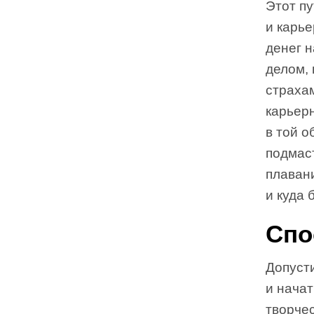
Этот пу
и карье
денег 
делом, 
страха
карьер
в той о
подмаст
плавани
и куда 
Спо
Допусти
и нача
творчес