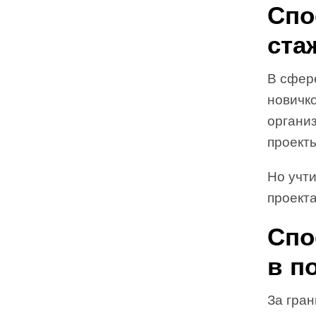
Спо
ста
В сфер
новичк
органи
проекты
Но учти
проекта
Спо
в п
За гран