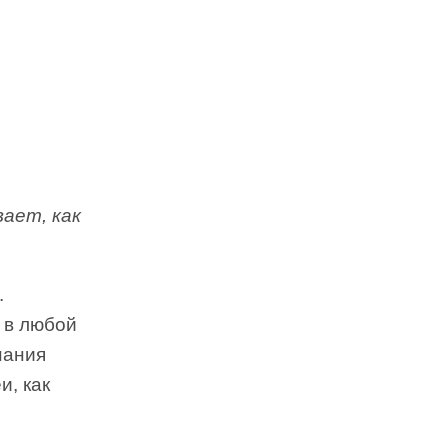
вает, как
.
и в любой
нания
и, как