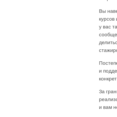
Вы нав
курсов 
у вас т
сообщес
делить
стажир
Постеп
и подде
конкрет
За гра
реализ
и вам н