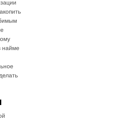
изации
накопить
юбимым
те
тому
в найме
льное
 делать
и
ой