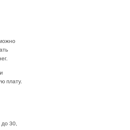
 можно
ать
ег.
ри
ю плату.
 до 30,