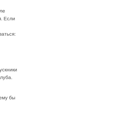
сле
я. Если
ваться:
ускники
луба.
чему бы