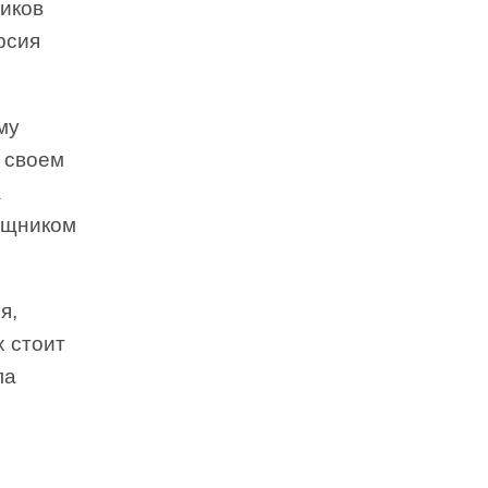
ников
рсия
му
о своем
а
мощником
я,
х стоит
ла