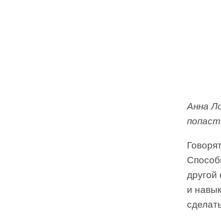
Анна Л
попаст
Говорят
Способн
другой
и навык
сделать