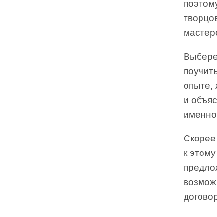
поэтом
творцов
мастер
Выберет
поучить
опыте, 
и объя
именно 
Скорее 
к этому
предлож
возможн
договор