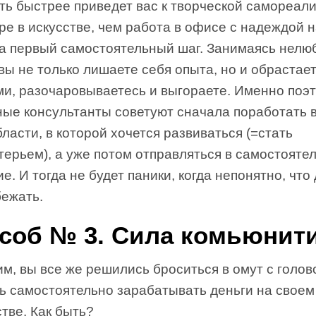
ть быстрее приведет вас к творческой самореал
ре в искусстве, чем работа в офисе с надеждой 
на первый самостоятельный шаг. Занимаясь нел
вы не только лишаете себя опыта, но и обрастае
ми, разочаровываетесь и выгораете. Именно поэ
ные консультанты советуют сначала поработать 
бласти, в которой хочется развиваться (=стать
ерьем), а уже потом отправляться в самостояте
е. И тогда не будет паники, когда непонятно, что
бежать.
соб № 3. Сила комьюнит
м, вы все же решились броситься в омут с голов
ть самостоятельно зарабатывать деньги на своем
тве. Как быть?