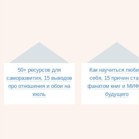
50+ ресурсов для
Как научиться люби
саморазвития, 15 выводов
себя, 15 причин ста
про отношения и обои на
фанатом книг и МИФ
июль
будущего