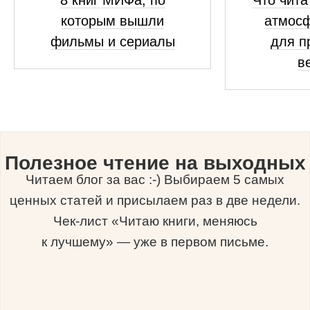
8 книг МИФа, по
Что чита
которым вышли
атмосф
фильмы и сериалы
для п
в
Полезное чтение на выходных
Читаем блог за вас :-) Выбираем 5 самых
ценных статей и присылаем раз в две недели.
Чек-лист «Читаю книги, меняюсь
к лучшему» — уже в первом письме.