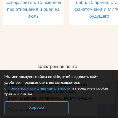
саморазвития, 15 выводов
себя, 15 причин ста
про отношения и обои на
фанатом книг и МИФ
июль
будущего
Электронная почта
Мы используем файлы cookie, чтобы сделать сайт
удобнее. Посещая сайт, вы соглашаетесь
Письма о ваших суперспособностях
Например, dulsineya@gmail.com
с Политикой конфиденциальности
и передачей cookie
Без спама и смс
Раз в неделю делимся советами,
третьим лицам
рассказываем о новинках, дарим скидки
Подписаться
Хорошо