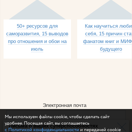
50+ ресурсов для
Как научиться люби
саморазвития, 15 выводов
себя, 15 причин ста
про отношения и обои на
фанатом книг и МИФ
июль
будущего
Электронная почта
Мы используем файлы cookie, чтобы сделать сайт
удобнее. Посещая сайт, вы соглашаетесь
Письма о ваших суперспособностях
Например, dulsineya@gmail.com
с Политикой конфиденциальности
и передачей cookie
Без спама и смс