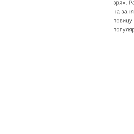
зря». Р
на зан
певицу 
популя