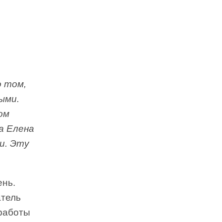
о том,
ыми.
ом
а Елена
ли. Эту
ень.
атель
 работы