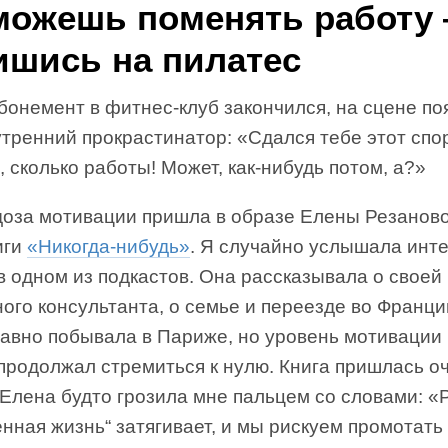
можешь поменять работу
ишись на пилатес
бонемент в фитнес-клуб закончился, на сцене по
тренний прокрастинатор: «Сдался тебе этот спо
 сколько работы! Может, как-нибудь потом, а?»
доза мотивации пришла в образе Елены Резанов
иги
«Никогда-нибудь»
. Я случайно услышала инт
 одном из подкастов. Она рассказывала о своей
ого консультанта, о семье и переезде во Франци
давно побывала в Париже, но уровень мотивации 
продолжал стремиться к нулю. Книга пришлась о
 Елена будто грозила мне пальцем со словами: 
нная жизнь“ затягивает, и мы рискуем промотать