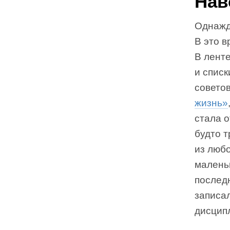
Нав
Однажды
В это 
В ленте
и списк
совето
жизнь»
стала о
будто т
из люб
малень
послед
записал
дисцип