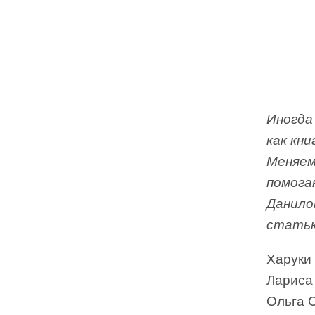
Иногда
как кн
Меняем
помога
Данилов
статью
Харуки
Лариса
Ольга 