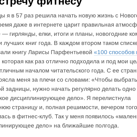
стречу фитнесу
 я в 57 раз решила начать новую жизнь с Нового
время даже в интернете царит правильная атмосф
 — гирлянды, елки, итоги и планы, новогодние к
и лучших книг года. В каждом втором таком списк
вали книгу Ларисы Парфентьевой
«100 способов
, которая как раз отлично подходила и под мои це
тличным началом читательского года. С ее стран
рясла меня за плечи со словами: «Чтобы выбрат
ой задницы, нужно начать регулярно делать одно
кое дисциплинирующее дело». Я перелистнула
нюю страницу и, полная решимости, вечером того
ась в фитнес-клуб. Так у меня появилось «мален
линирующее дело» на ближайшие полгода.