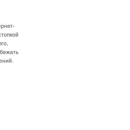
ернет-
стопкой
го,
ыбежать
ений.