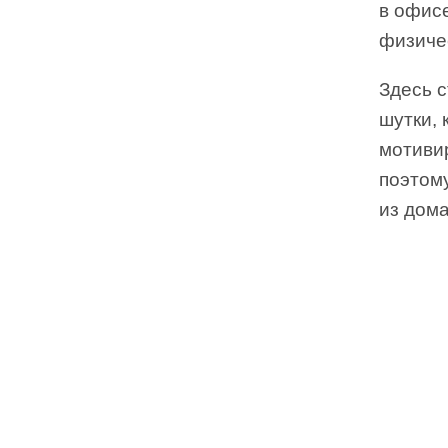
в офисе
физичес
Здесь с
шутки, 
мотивир
поэтом
из дом