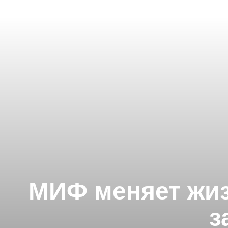
МИФ меняет жиз
з