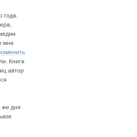
 года.
ера.
омедии
е мне
 изменить
ли. Книга
иц автор
ься
 же дня
ькое