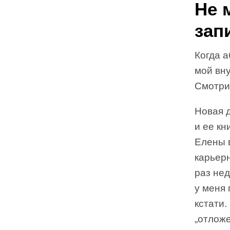
Не 
зап
Когда а
мой вну
Смотри,
Новая 
и ее кн
Елены в
карьерн
раз не
у меня 
кстати.
„отложе