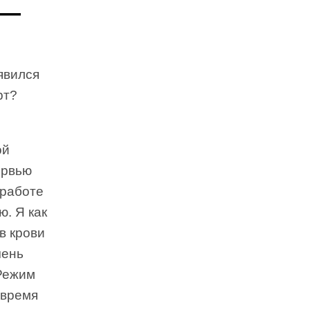
 —
явился
рт?
ой
ервью
 работе
ю. Я как
в крови
чень
«Режим
 время