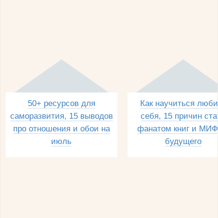
50+ ресурсов для
Как научиться люби
саморазвития, 15 выводов
себя, 15 причин ста
про отношения и обои на
фанатом книг и МИФ
июль
будущего