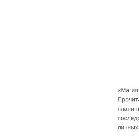
«Магия
Прочит
планинг
послед
личных