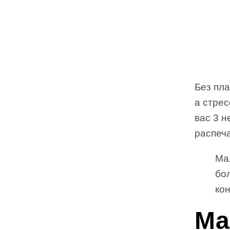
Без пл
а стрес
вас 3 н
распеча
Ма
бо
ко
Ма