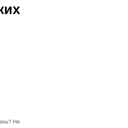
ких
знь? Не