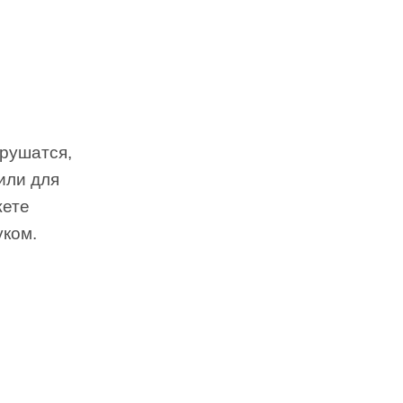
 рушатся,
вили для
жете
уком.