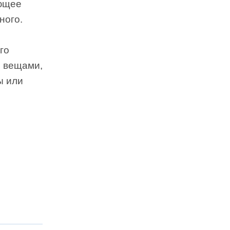
ающее
ного.
го
и вещами,
ы или