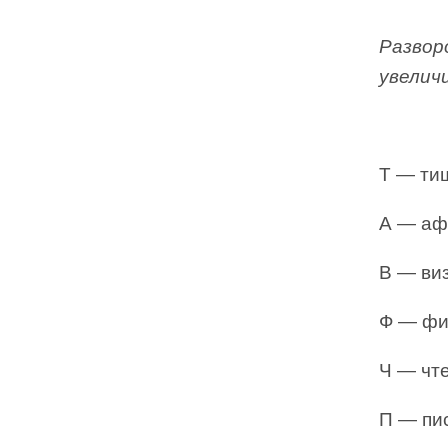
Развор
увелич
Т — ти
А — аф
В — ви
Ф — фи
Ч — чт
П — пи