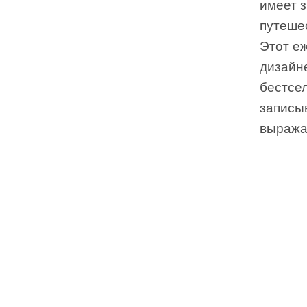
имеет 
путешес
Этот е
дизайн
бестсе
записы
выражай