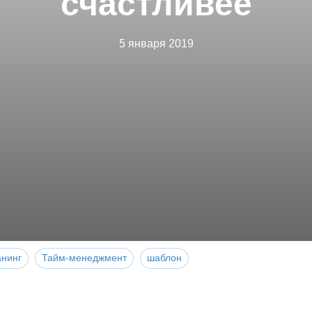
счастливее
5 января 2019
анинг
Тайм-менеджмент
шаблон