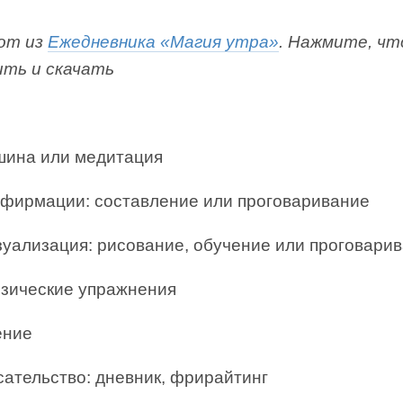
от из
Ежедневника «Магия утра»
. Нажмите, ч
ить и скачать
шина или медитация
фирмации: составление или проговаривание
зуализация: рисование, обучение или проговари
зические упражнения
ение
сательство: дневник, фрирайтинг