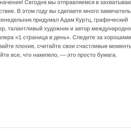
значения! Сегодня мы отправляемся в захватыв
твие. В этом году вы сделаете много замечатель
женедельник придумал Адам Куртц, графический
ер, талантливый художник и автор международно
ллера «1 страница в день». Следите за хорошим
вайте плохие, считайте свои счастливые момент
те все, что накипело, — это просто бумага.