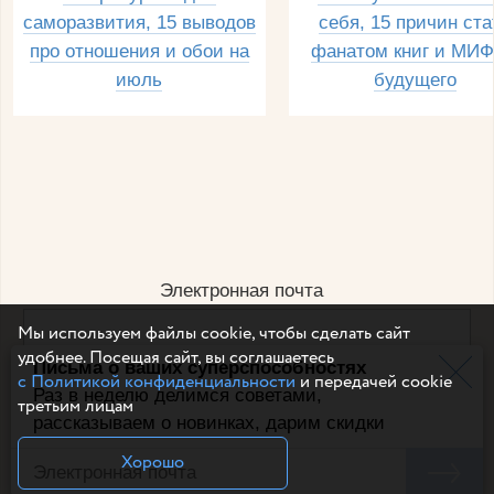
саморазвития, 15 выводов
себя, 15 причин ста
про отношения и обои на
фанатом книг и МИФ
июль
будущего
Электронная почта
Мы используем файлы cookie, чтобы сделать сайт
удобнее. Посещая сайт, вы соглашаетесь
Письма о ваших суперспособностях
Например, dulsineya@gmail.com
с Политикой конфиденциальности
и передачей cookie
Без спама и смс
Раз в неделю делимся советами,
третьим лицам
рассказываем о новинках, дарим скидки
Подписаться
Хорошо