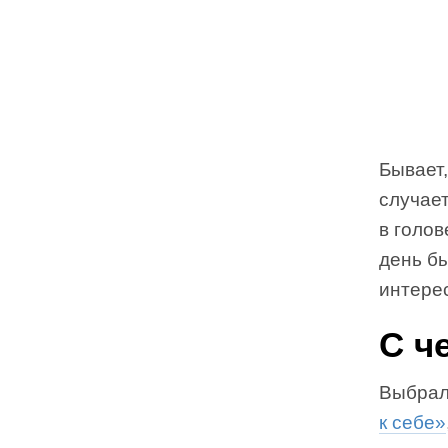
Бывает,
случает
в голов
день бы
интерес
С ч
Выбрали
к себе»