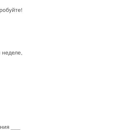
робуйте!
̆ неделе,
ения ___