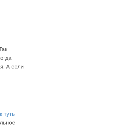
Так
когда
я. А если
к путь
ильное