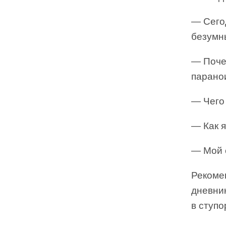
— Сегод
безумны
— Почем
парано
— Чего 
— Как я
— Мой 
Рекоме
дневник
в ступо