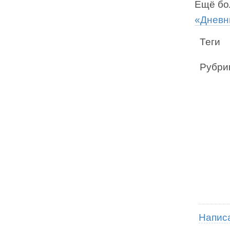
Ещё бол
«Дневни
Теги
Рубри
Напис