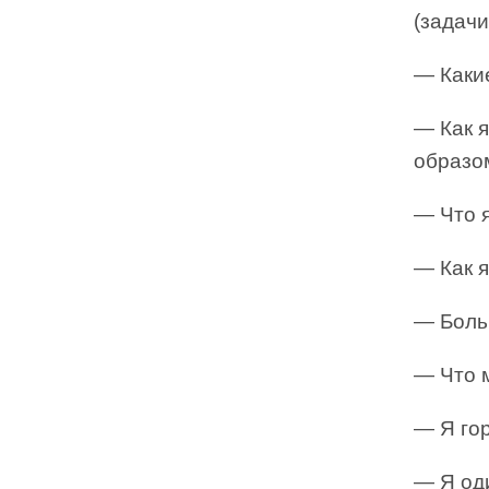
(задачи
— Каки
— Как 
образо
— Что 
— Как я
— Больш
— Что 
— Я гор
— Я оди