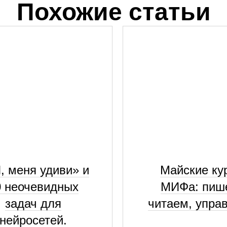
Похожие статьи
, меня удиви» и
Майские ку
0 неочевидных
МИФа: пиш
задач для
читаем, упра
нейросетей.