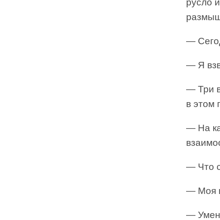
русло 
размыш
— Сего
— Я взв
— Три в
в этом г
— На ка
взаимоо
— Что 
— Моя 
— Умен