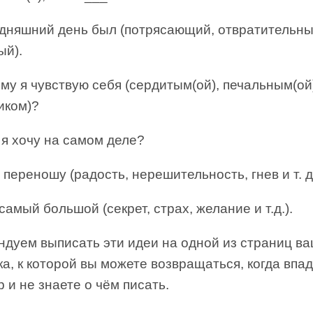
няшний день был (потрясающий, отвратительныи
й).
у я чувствую себя (сердитым(ой), печальным(ой
иком)?
я хочу на самом деле?
 переношу (радость, нерешительность, гнев и т. д
самый большой (секрет, страх, желание и т.д.).
ндуем выписать эти идеи на одной из страниц в
а, к которой вы можете возвращаться, когда впа
р и не знаете о чём писать.