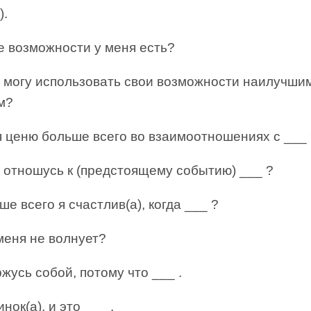
).
е возможности у меня есть?
я могу использовать свои возможности наилучши
м?
я ценю больше всего во взаимоотношениях с ___
 отношусь к (предстоящему событию) ___ ?
е всего я счастлив(а), когда ___ ?
меня не волнует?
жусь собой, потому что ___ .
нок(а), и это ___ .