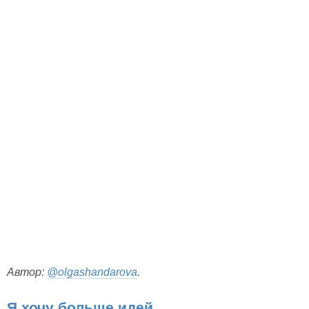
Автор:
@olgashandarova
.
Я хочу больше идей