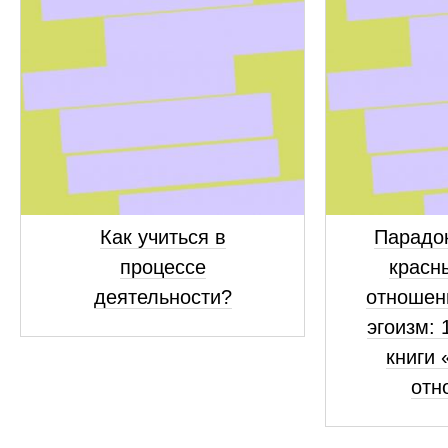
Как учиться в
Парадок
процессе
красн
деятельности?
отношен
эгоизм: 
книги 
отн