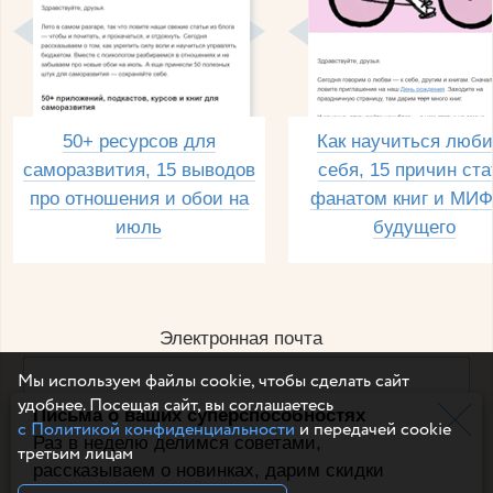
50+ ресурсов для
Как научиться люби
саморазвития, 15 выводов
себя, 15 причин ста
про отношения и обои на
фанатом книг и МИФ
июль
будущего
Электронная почта
Мы используем файлы cookie, чтобы сделать сайт
удобнее. Посещая сайт, вы соглашаетесь
Письма о ваших суперспособностях
Например, dulsineya@gmail.com
с Политикой конфиденциальности
и передачей cookie
Без спама и смс
Раз в неделю делимся советами,
третьим лицам
рассказываем о новинках, дарим скидки
Подписаться