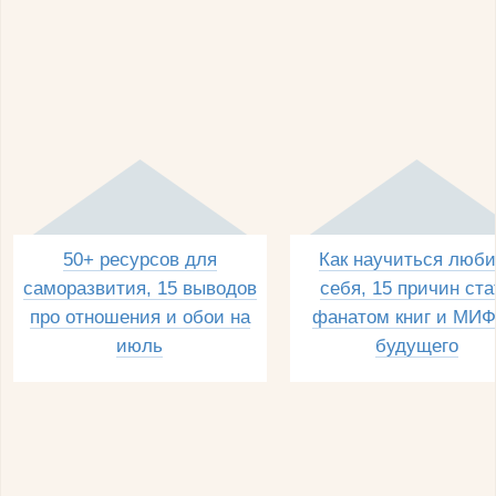
50+ ресурсов для
Как научиться люби
саморазвития, 15 выводов
себя, 15 причин ста
про отношения и обои на
фанатом книг и МИФ
июль
будущего