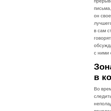
прерыв
письма,
он сво
лучшег
в сам 
говоря
обсужда
с ними 
Зон
в к
Во вре
следить
непола