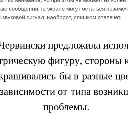
ут их внимание, но при этом не выбьют из колеи.
вые сообщения на экране могут остаться незаме
 звуковой сигнал, наоборот, слишком отвлечет.
Червински предложила испол
трическую фигуру, стороны 
крашивались бы в разные цв
 зависимости от типа возник
проблемы.