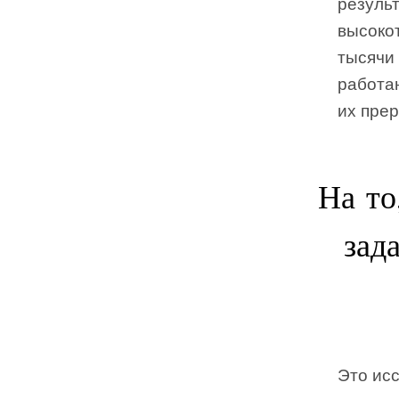
резуль
высоко
тысячи 
работаю
их прер
На то
зад
Это ис