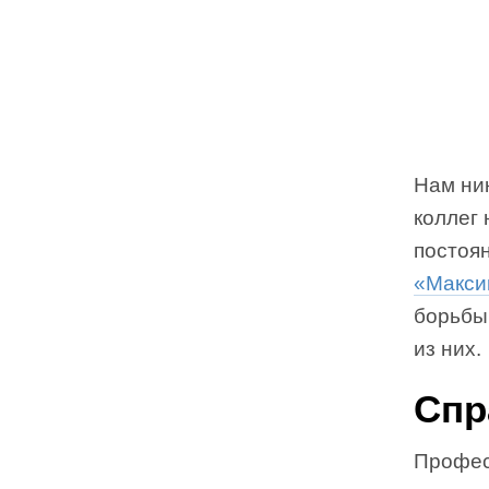
Нам ник
коллег 
постоян
«Макси
борьбы
из них.
Спр
Профес