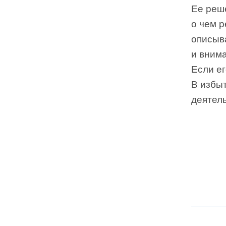
Ее реш
о чем р
описыв
и внима
Если ег
В избы
деятел