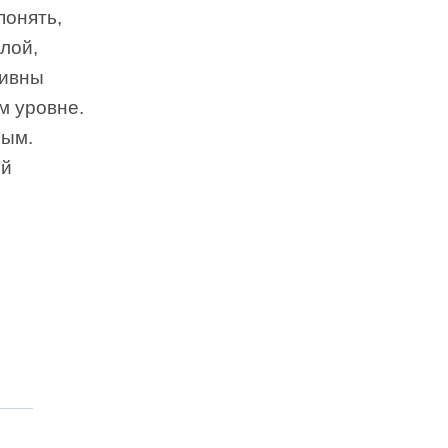
понять,
лой,
тивны
м уровне.
лым.
ой