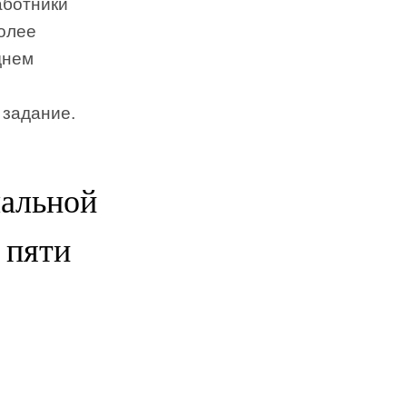
аботники
олее
днем
 задание.
чальной
 пяти