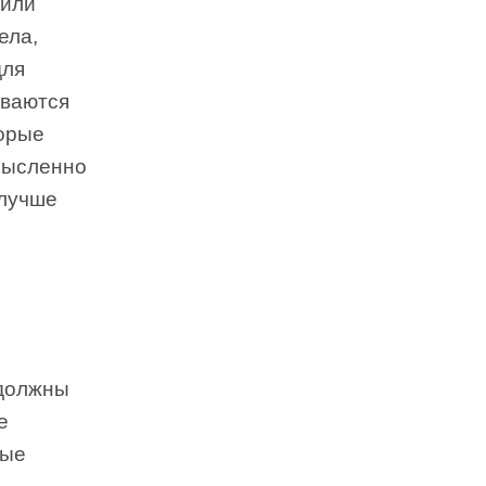
 или
ела,
для
ываются
торые
мысленно
 лучше
 должны
е
рые