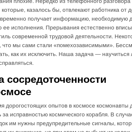
ания плохие. Нередко из телефонного разговора
 которые, казалось бы, отвлекают работника от д
евременно получает информацию, необходимую 
о ее исполнения. Прерывания естественно впис
стиль современной трудовой деятельности. Неко
т, что мы сами стали «помехозависимыми». Бесс
ть, как их исключить. Наша задача — научиться
справляться.
а сосредоточенности
осмосе
мя дорогостоящих опытов в космосе космонавты
 за исправностью космического корабля. В случа
док им нужны предупредительные сигналы, кото