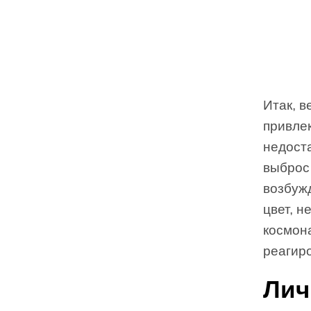
Итак, 
привлек
недост
выброс
возбуж
цвет, 
космона
реагир
Лич