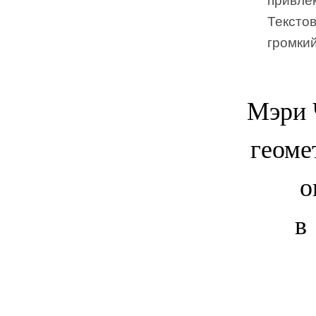
привлек
Тексто
громкий
Мэри 
геоме
о
в