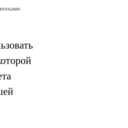
ченными,
ьзовать
которой
ета
шей