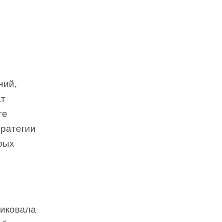
ний,
ат
ге
ратегии
рых
ликовала