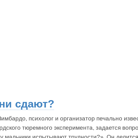
ни сдают?
имбардо, психолог и организатор печально изве
рдского тюремного эксперимента, задается вопр
у мальчики испытывают трудности?». Он делитс