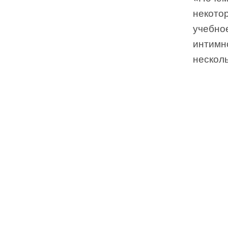
некото
учебно
интимн
несколь