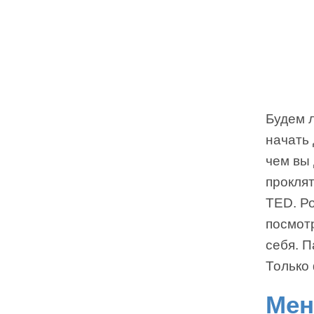
Будем 
начать 
чем вы 
проклят
TED. Ро
посмотр
себя. П
Только 
Мен