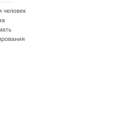
и человек
на
мать
ирования