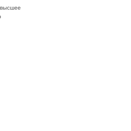
 высшее
о