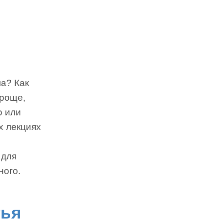
а? Как
проще,
о или
х лекциях
,
 для
ного.
тья