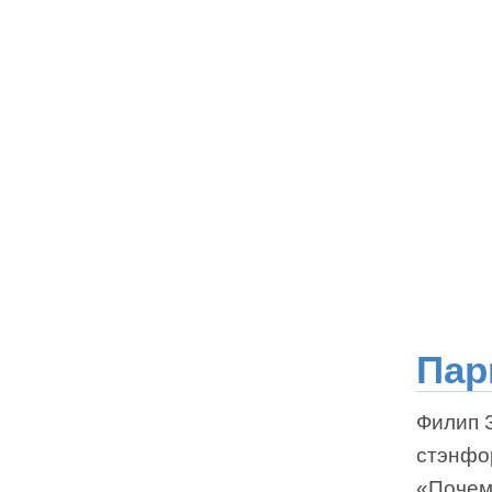
Пар
Филип З
стэнфо
«Почем