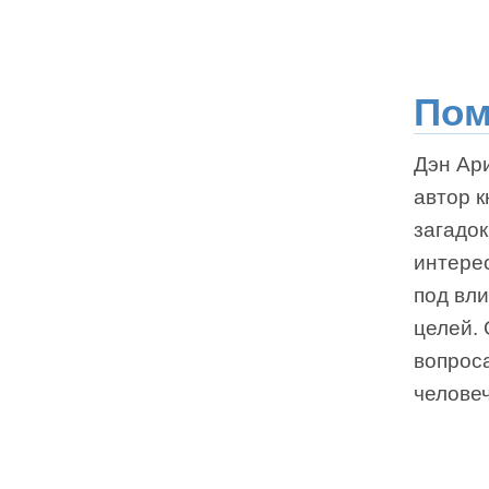
Пом
Дэн Ари
автор 
загадок
интерес
под вл
целей.
вопрос
челове