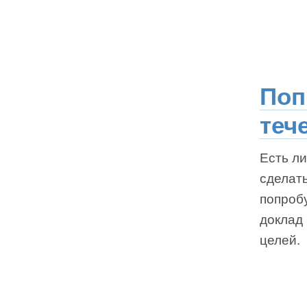
Поп
теч
Есть ли
сделать
попробу
доклад
целей.