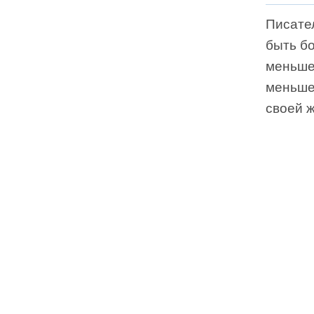
Писател
быть б
меньше
меньше
своей ж