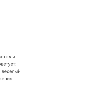
 хотели
ветует:
, веселый
ижения