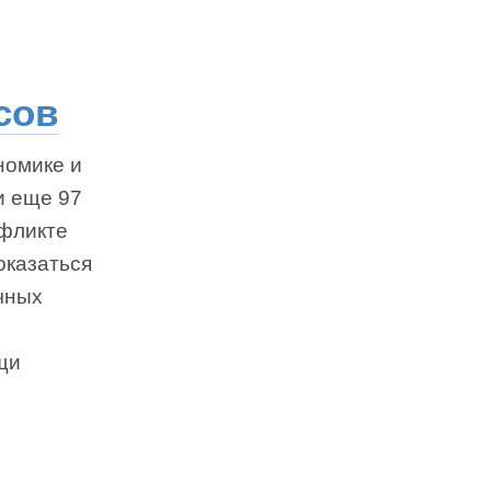
сов
номике и
и еще 97
нфликте
оказаться
чных
щи