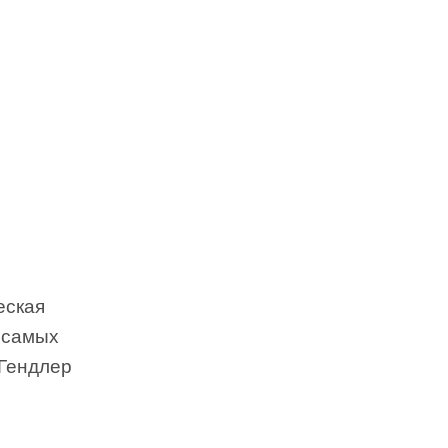
еская
з самых
 Гендлер