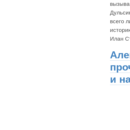
вызыва
Дульси
всего л
истори
Илан С
Але
про
и н