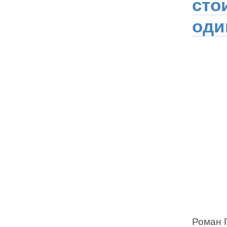
сто
оди
Роман 