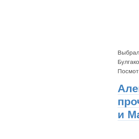
Выбрал
Булгако
Посмотр
Але
про
и М