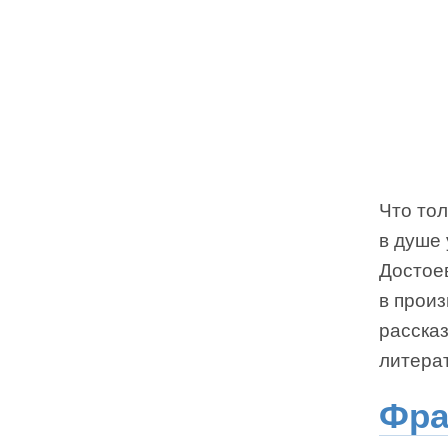
Что тол
в душе
Достое
в прои
расска
литерат
Фра