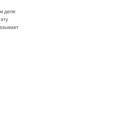
м деле
 эту
казывает