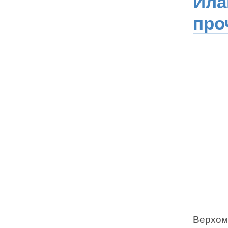
Ила
про
Верхом