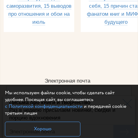
саморазвития, 15 выводов
себя, 15 причин ста
про отношения и обои на
фанатом книг и МИФ
июль
будущего
Электронная почта
Мы используем файлы cookie, чтобы сделать сайт
удобнее. Посещая сайт, вы соглашаетесь
Письма про книги и творчество
Например, dulsineya@gmail.com
с Политикой конфиденциальности
и передачей cookie
Без спама и смс
Раз в неделю присылаем новинки, скидки и
третьим лицам
порцию вдохновения
Подписаться
Хорошо