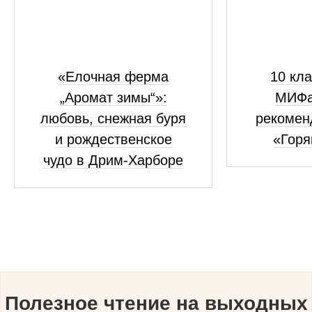
«Елочная ферма
10 кла
„Аромат зимы“»:
МИФа
любовь, снежная буря
рекомен
и рождественское
«Горя
чудо в Дрим-Харборе
Полезное чтение на выходных