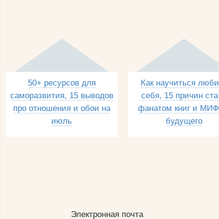
50+ ресурсов для
Как научиться люби
саморазвития, 15 выводов
себя, 15 причин ста
про отношения и обои на
фанатом книг и МИФ
июль
будущего
Электронная почта