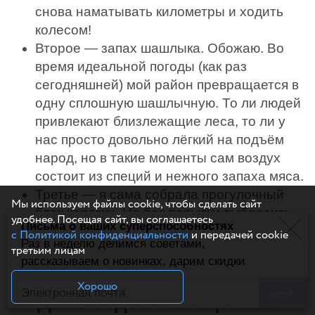
снова наматывать километры и ходить
колесом!
Второе — запах шашлыка. Обожаю. Во
время идеальной погоды (как раз
сегодняшней) мой район превращается в
одну сплошную шашлычную. То ли людей
привлекают близлежащие леса, то ли у
нас просто довольно лёгкий на подъём
народ, но в такие моменты сам воздух
состоит из специй и нежного запаха мяса.
Третье — я сама собрала прогулочный
Мы используем файлы cookie, чтобы сделать сайт
блок коляски. Не без попытки выбросить
удобнее. Посещая сайт, вы соглашаетесь
Письма о ваших суперспособностях
всё из окна и дождаться человека,
с Политикой конфиденциальности
и передачей cookie
Раз в неделю делимся советами,
который не нетерпеливая женщина, но
третьим лицам
рассказываем о новинках, дарим скидки
всё обошлось, я справилась.
Хорошо
День седьмой. Хороший