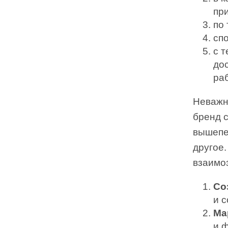
пр
по
сп
с 
до
ра
Неважн
бренд 
вышепер
другое.
взаимо
Со
и с
Ма
и 