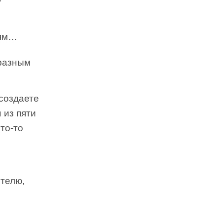
иям…
бразным
создаете
 из пяти
то-то
ителю,