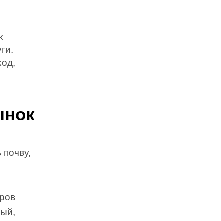
х
ги.
ход,
ынок
 почву,
оров
ный,