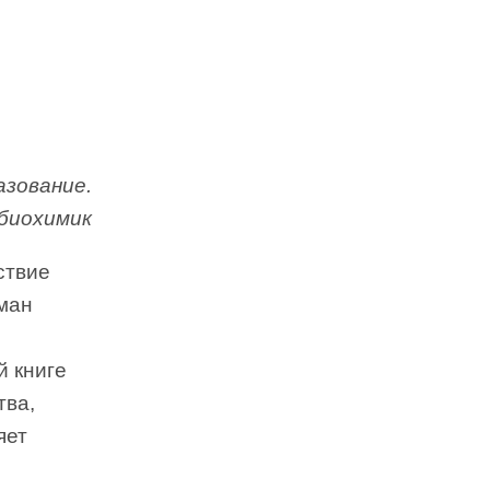
азование.
 биохимик
ствие
ман
й книге
тва,
яет