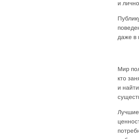
и лично
Публик
поведе
даже в 
Мир по
кто зан
и найти
существ
Лучшие
ценност
потреб