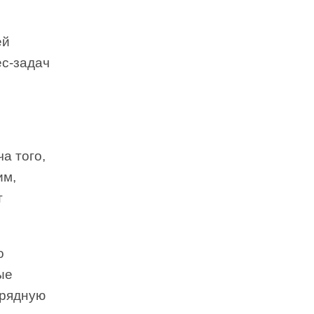
ей
ес-задач
а того,
им,
т
о
ые
зрядную