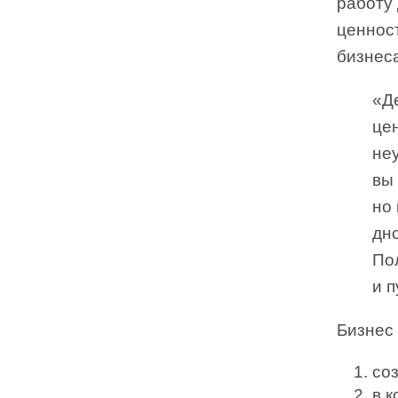
работу
ценност
бизнеса
«Д
це
не
вы
но 
дн
По
и 
Бизнес 
со
в 