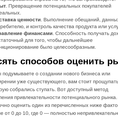
ыт
. Превращение потенциальных покупателей
реальных.
ставка ценности
. Выполнение обещаний, данны
ребителю, и контроль качества продукта или услу
равление финансами
. Способность получать до
статочный для того, чтобы дальнейшее
нкционирование было целесообразным.
сять способов оценить р
ы подумываете о создании нового бизнеса или
ирении уже существующего, вам стоит прощупать
рую собрались ступать. Вот доступный метод
ления привлекательности потенциального рынка.
очно оценить один из перечисленных ниже факт
е от 0 до 10, где 0 — полностью непривлекатель