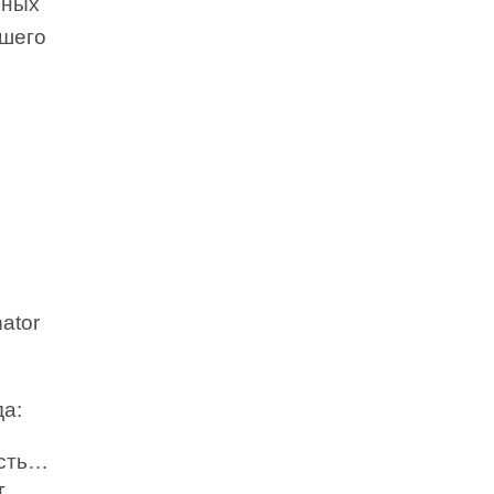
ьных
ашего
ator
да:
ость…
т