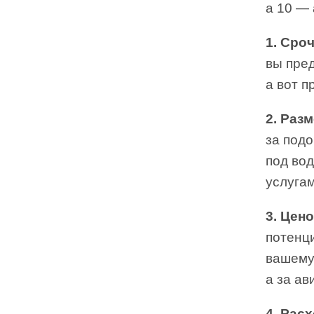
а 10 —
1. Сро
вы пред
а вот п
2. Раз
за подо
под во
услуга
3. Цен
потенци
вашему
а за а
4. Рас