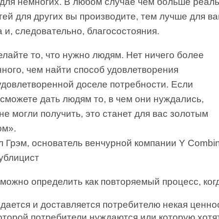
 для немногих. В любом случае чем больше реал
ей для других вы производите, тем лучше для в
 и, следовательно, благосостояния.
елайте то, что нужно людям. Нет ничего более
нного, чем найти способ удовлетворения
удовлетворенной доселе потребности. Если
 сможете дать людям то, в чем они нуждались,
не могли получить, это станет для вас золотым
ом».
л Грэм, основатель венчурной компании Y Combin
публицист
можно определить как повторяемый процесс, ког
здается и доставляется потребителю некая ценн
которой потребители нуждаются или которую хотя