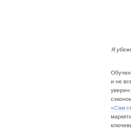
Я убеж
Обучен
и не в
уверен:
сэконом
«Сам с
маркет
ключев