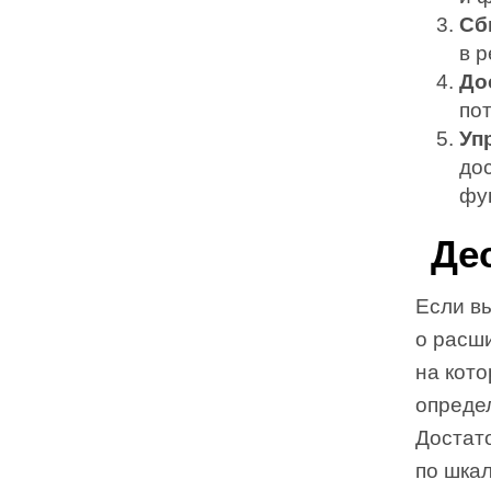
Сб
в 
До
пот
Уп
до
фу
Де
Если в
о расш
на кото
опреде
Достат
по шкал