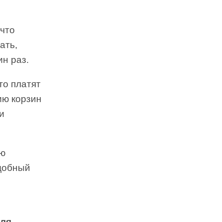
 что
ать,
ин раз.
то платят
ию корзин
и
ую
одобный
еля
.