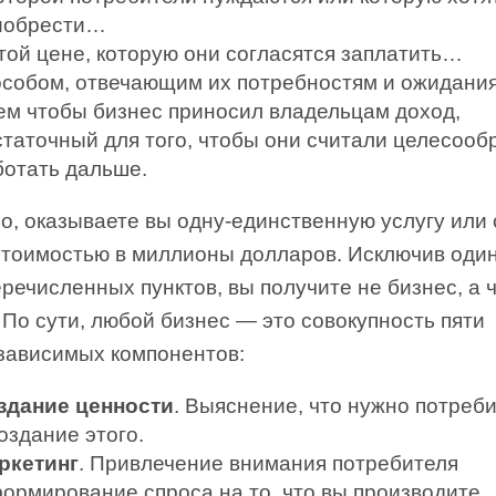
иобрести…
 той цене, которую они согласятся заплатить…
особом, отвечающим их потребностям и ожидан
тем чтобы бизнес приносил владельцам доход,
статочный для того, чтобы они считали целесоо
ботать дальше.
о, оказываете вы одну-единственную услугу или 
стоимостью в миллионы долларов. Исключив один
ечисленных пунктов, вы получите не бизнес, а ч
 По сути, любой бизнес — это совокупность пяти
зависимых компонентов:
здание ценности
. Выяснение, что нужно потреб
оздание этого.
ркетинг
. Привлечение внимания потребителя
формирование спроса на то, что вы производите.