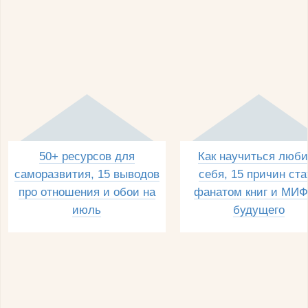
50+ ресурсов для
Как научиться люби
саморазвития, 15 выводов
себя, 15 причин ста
про отношения и обои на
фанатом книг и МИФ
июль
будущего