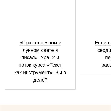
«При солнечном и
Если в
лунном свете я
сердц
писал». Ура, 2-й
пе
поток курса «Текст
рас
как инструмент». Вы в
деле?