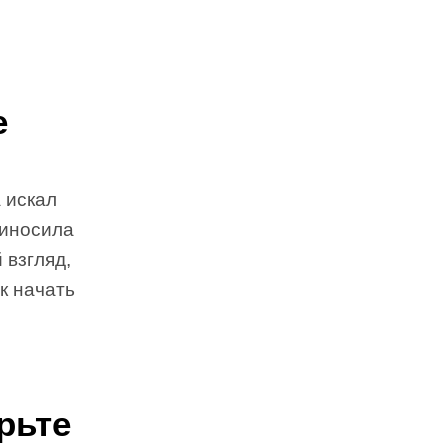
е
 искал
риносила
 взгляд,
ак начать
рьте