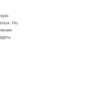
скую
елья. Но
плении
ядеть