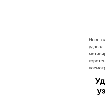
Нового
удоволь
мотиви
коротен
посмотр
Уд
у