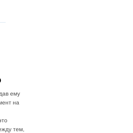
о
дав ему
мент на
это
ежду тем,