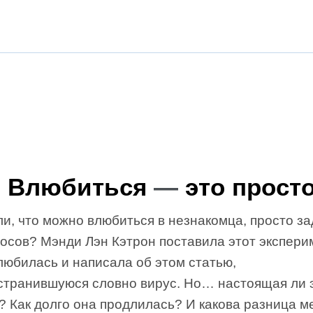
Влюбиться
—
это прост
и, что можно влюбиться в незнакомца, просто за
росов? Мэнди Лэн Кэтрон поставила этот экспери
любилась и написала об этом статью,
странившуюся словно вирус. Но… настоящая ли 
 Как долго она продлилась? И какова разница м