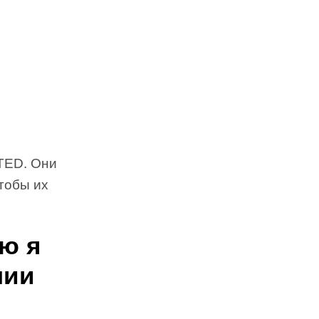
TED. Они
тобы их
ю я
нии