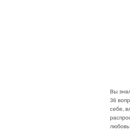
Вы знал
36 воп
себе, в
распро
любовь?