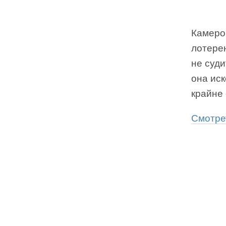
Камерон
лотерею
не суд
она ис
крайне 
Смотре