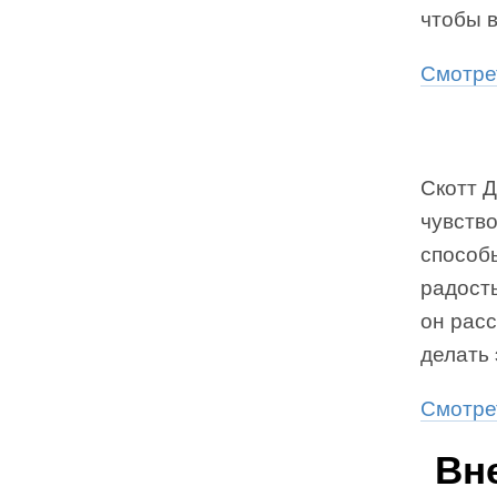
чтобы 
Cмотре
Скотт Д
чувств
способы
радость
он расс
делать 
Смотре
Вн