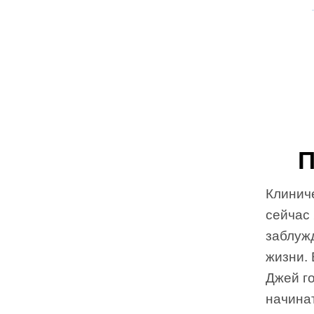
П
Клиниче
сейчас
заблуж
жизни.
Джей го
начинат