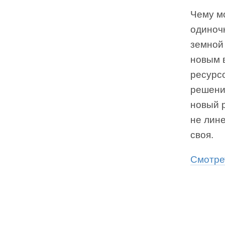
Чему мо
одиноч
земной
новым 
ресурс
решения
новый 
не лине
своя.
Смотре