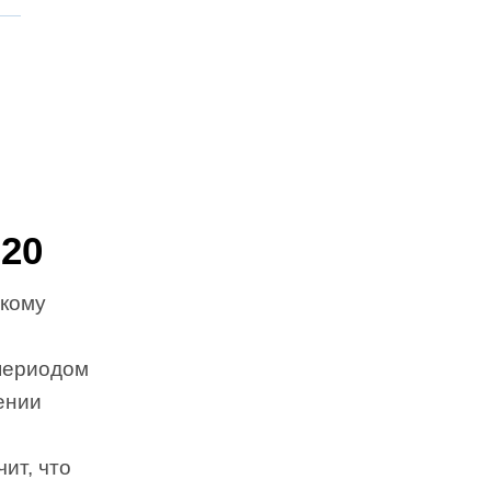
 20
 кому
 периодом
ении
ит, что