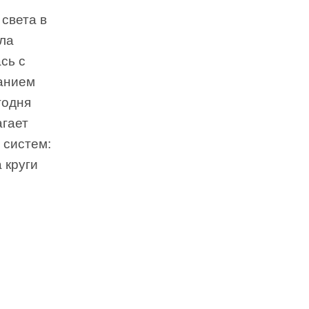
света в
ла
сь с
жанием
годня
агает
 систем:
 круги