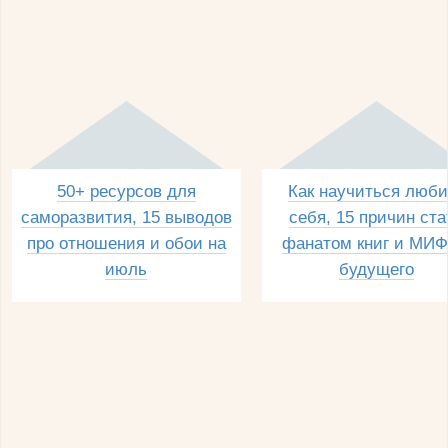
50+ ресурсов для
Как научиться люби
саморазвития, 15 выводов
себя, 15 причин ста
про отношения и обои на
фанатом книг и МИФ
июль
будущего