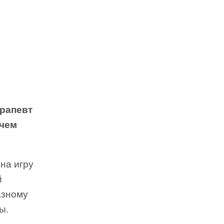
ерапевт
 чем
на игру
й
разному
ы.