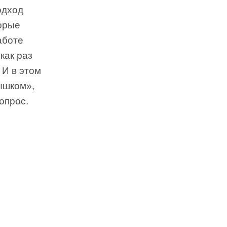
одход
торые
аботе
как раз
 И в этом
ышком»,
опрос.