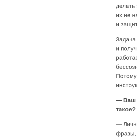
делать 
их не 
и защит
Задача
и получ
работае
бессоз
Потому 
инструк
— Ваш 
такое?
— Личн
фразы,