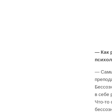
— Как 
психол
— Самый
препода
Бессозн
в себе
Что-то 
бессоз