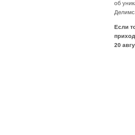
об уни
Делимс
Если т
приход
20 авг