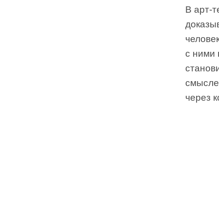
В арт-т
доказыв
человек
с ними 
станови
смысле
через 