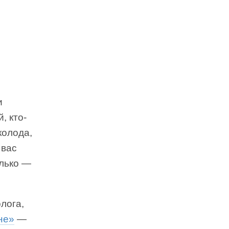
и
, кто-
колода,
 вас
олько —
лога,
не»
—