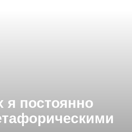
х я постоянно
метафорическими