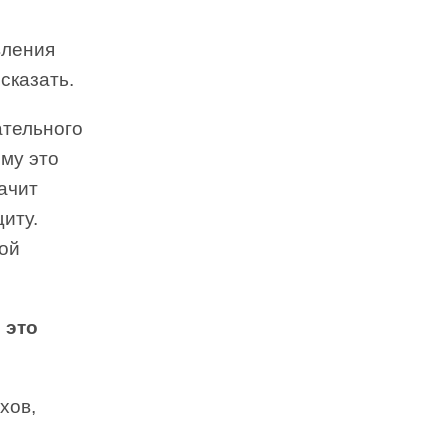
вления
сказать.
ательного
ему это
ачит
иту.
кой
 это
хов,