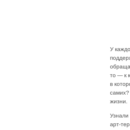
У каждо
поддерж
обращаю
то — к 
в котор
самих?
жизни.
Узнали
арт-тер