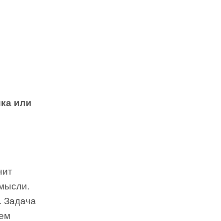
ка или
нит
мысли.
. Задача
чем