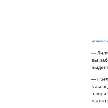
Источни
— Лиля
вы раб
выдел
— Преле
в ассоц
говорит
мы инт