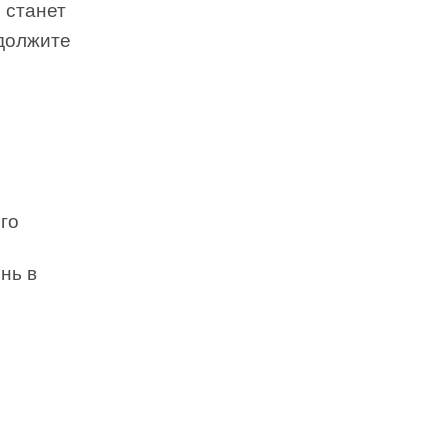
 станет
одолжите
го
нь в