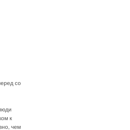
перед со
люди
ком к
вно, чем