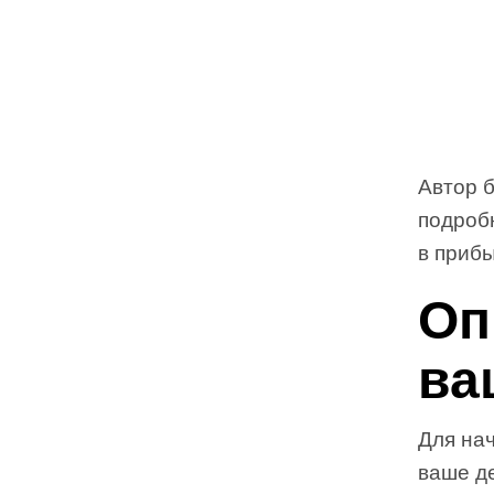
Автор 
подробн
в приб
Оп
ва
Для нач
ваше д