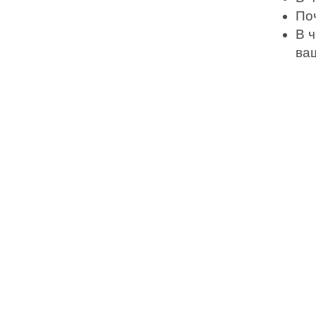
По
В ч
ва