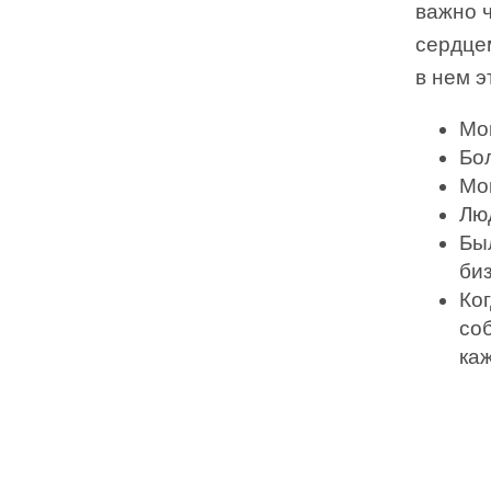
важно ч
сердце
в нем э
Мо
Бо
Мо
Лю
Бы
би
Ко
со
ка