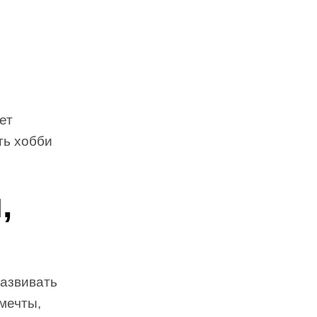
ет
ть хобби
,
развивать
мечты,