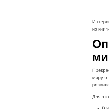
Интерв
из книг
О
п
ми
Прекра
миру о 
развив
Для это
В ч