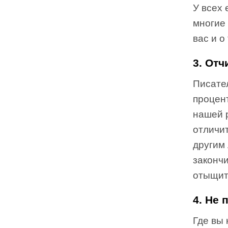
У всех 
многие 
вас и о
3. От
Писате
процент
нашей р
отличи
другим 
закончи
отыщит
4. Не 
Где вы 