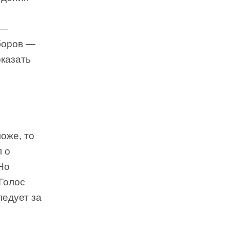
 —
аборов —
оказать
ложе, то
л о
 Но
 Голос
ледует за