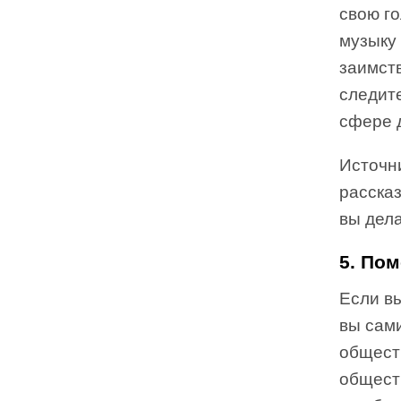
свою г
музыку
заимств
следите
сфере 
Источни
рассказ
вы дел
5. По
Если вы
вы сам
общест
обществ