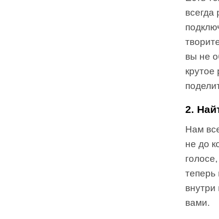
всегда 
подклю
творите
вы не о
крутое
поделит
2. Най
Нам все
не до к
голосе,
теперь 
внутри 
вами.