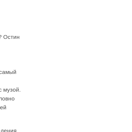
? Остин
 самый
с музой.
словно
оей
едения