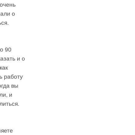
 очень
нали о
ься.
о 90
азать и о
как
ь работу
огда вы
ли, и
литься.
няете