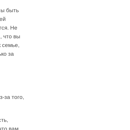
ны быть
дей
тся. Не
, что вы
к семье,
ько за
-за того,
ть,
что вам