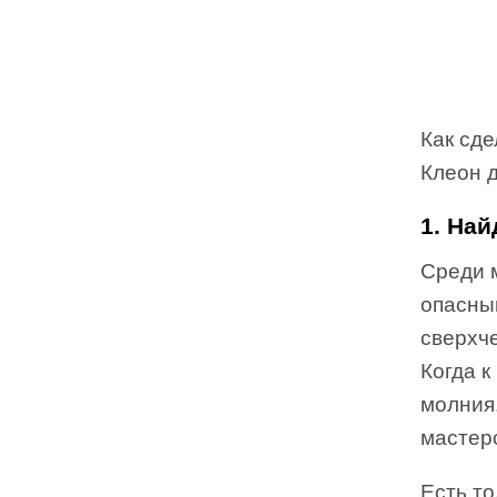
Как сде
Клеон д
1. На
Среди 
опасны
сверхч
Когда к
молния.
мастерс
Есть т