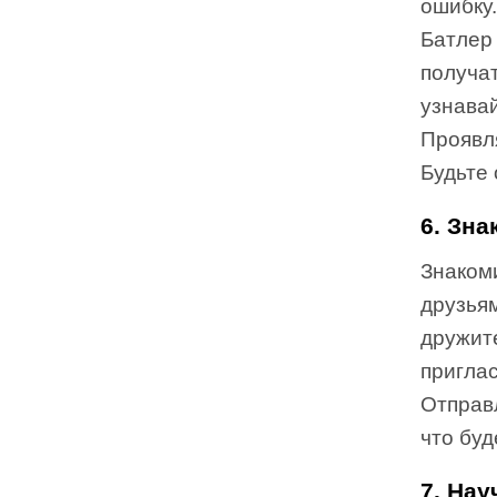
ошибку
Батлер 
получат
узнава
Проявл
Будьте 
6. Зна
Знакоми
друзья
дружите
приглас
Отправ
что буд
7. Нау