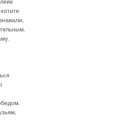
Блейк
 хотите
узнавали,
ательным.
му.
ться
о
обедом.
узьям,