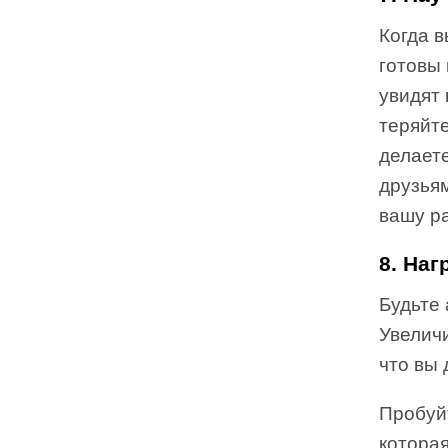
Когда 
готовы
увидят 
теряйте
делаете
друзьям
вашу ра
8. Наг
Будьте
Увеличи
что вы
Пробуй
которая