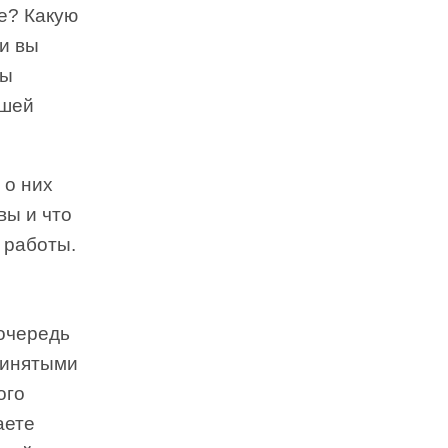
е? Какую
и вы
вы
ашей
 о них
вы и что
 работы.
 очередь
ринятыми
ого
аете