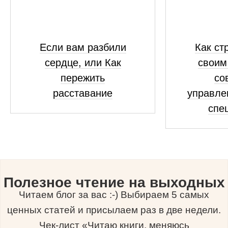
Если вам разбили
Как ст
сердце, или Как
своим
пережить
со
расставание
управле
спе
Полезное чтение на выходных
Читаем блог за вас :-) Выбираем 5 самых
ценных статей и присылаем раз в две недели.
Чек-лист «Читаю книги, меняюсь